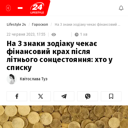
Lifestyle 24
Гороскоп
 На 3 знаки зодіаку чекає фінансовий крах після літнього сонцестояння: хто у списку 
1 хв
22 червня 2023,
17:55
На 3 знаки зодіаку чекає
фінансовий крах після
літнього сонцестояння: хто у
списку
Квітослава Туз