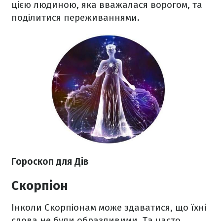
цією людиною, яка вважалася ворогом, та
поділитися переживаннями.
Гороскоп для Дів
Скорпіон
Інколи Скорпіонам може здаватися, що їхні
слова не були образливими. Та часто