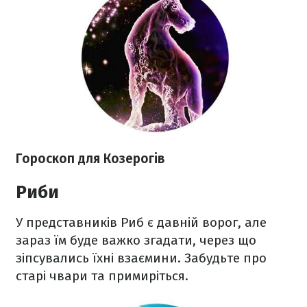
Гороскоп для Козерогів
Риби
У представників Риб є давній ворог, але
зараз їм буде важко згадати, через що
зіпсувались їхні взаємини. Забудьте про
старі чвари та примиріться.