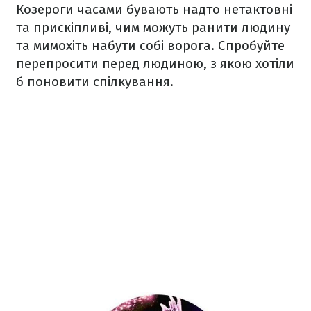
Козероги часами бувають надто нетактовні
та прискіпливі, чим можуть ранити людину
та мимохіть набути собі ворога. Спробуйте
перепросити перед людиною, з якою хотіли
б поновити спілкування.