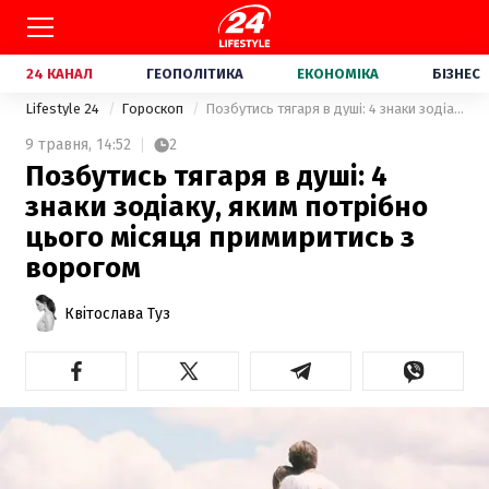
24 КАНАЛ
ГЕОПОЛІТИКА
ЕКОНОМІКА
БІЗНЕС
Lifestyle 24
Гороскоп
Позбутись тягаря в душі: 4 знаки зодіаку, яким потрібно цього місяця примиритись з ворогом
9 травня,
14:52
2
Позбутись тягаря в душі: 4
знаки зодіаку, яким потрібно
цього місяця примиритись з
ворогом
Квітослава Туз