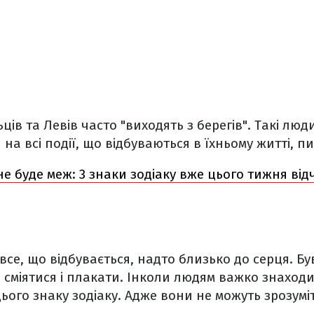
льців та Левів часто "виходять з берегів". Такі лю
 на всі події, що відбуваються в їхньому житті, 
е буде меж: 3 знаки зодіаку вже цього тижня ві
се, що відбувається, надто близько до серця. Бу
сміятися і плакати. Інколи людям важко знаходи
ого знаку зодіаку. Адже вони не можуть зрозумі