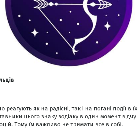
льців
 реагують як на радісні, так і на погані події в ї
авники цього знаку зодіаку в один момент відч
моцій. Тому їм важливо не тримати все в собі.