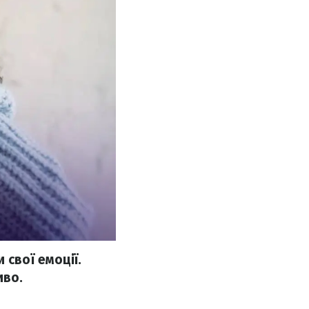
 свої емоції.
иво.