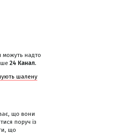
ди можуть надто
пише
24 Канал
.
дчують шалену
ває, що вони
тися поруч із
ти, що