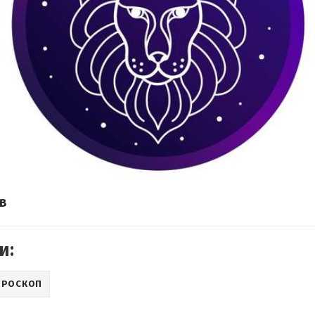
ів
и:
ОРОСКОП