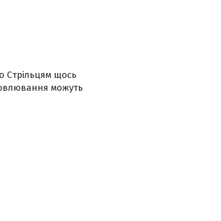
о Стрільцям щось
словлювання можуть