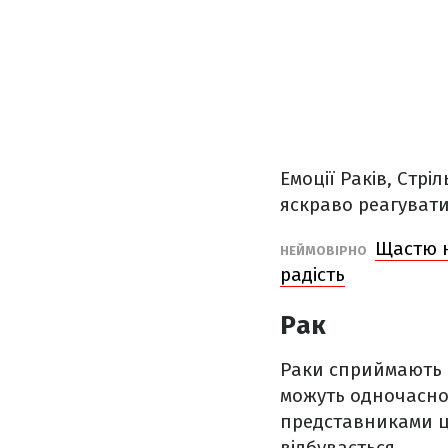
Емоції Раків, Стрі
яскраво реагувати
Щастю н
НЕЙМОВІРНО
радість
Рак
Раки сприймають в
можуть одночасно 
представниками ць
відбувається.