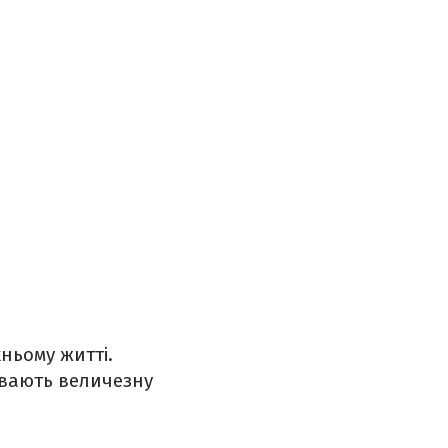
хньому житті.
увають величезну