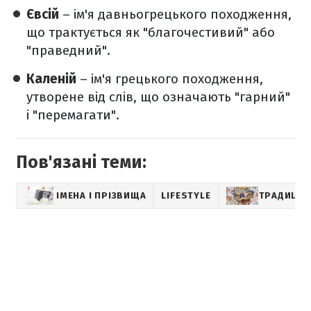
Євсій
– ім'я давньогрецького походження,
що трактується як "благочестивий" або
"праведний".
Каленій
– ім'я грецького походження,
утворене від слів, що означають "гарний"
і "перемагати".
Пов'язані теми:
ІМЕНА І ПРІЗВИЩА
LIFESTYLE
ТРАДИЦІЇ