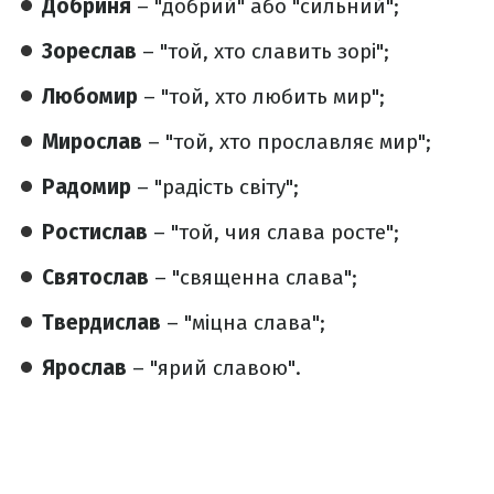
Добриня
– "добрий" або "сильний";
Зореслав
– "той, хто славить зорі";
Любомир
– "той, хто любить мир";
Мирослав
– "той, хто прославляє мир";
Радомир
– "радість світу";
Ростислав
– "той, чия слава росте";
Святослав
– "священна слава";
Твердислав
– "міцна слава";
Ярослав
– "ярий славою".