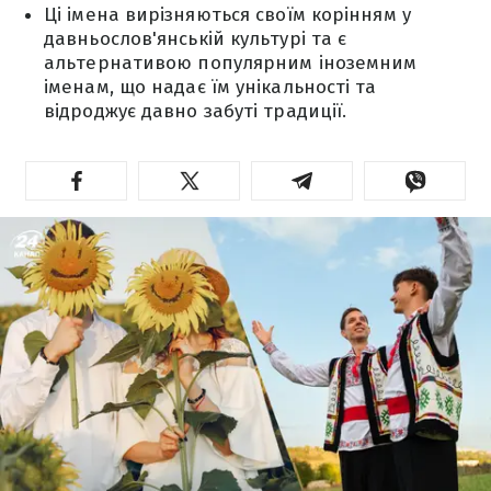
Ці імена вирізняються своїм корінням у
давньослов'янській культурі та є
альтернативою популярним іноземним
іменам, що надає їм унікальності та
відроджує давно забуті традиції.