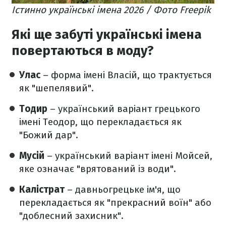
Істинно українські імена 2026 / Фото Freepik
Які ще забуті українські імена
повертаються в моду?
Улас
– форма імені Власій, що трактується
як "шепелявий".
Тодир
– український варіант грецького
імені Теодор, що перекладається як
"Божий дар".
Мусій
– український варіант імені Мойсей,
яке означає "врятований із води".
Калістрат
– давньогрецьке ім'я, що
перекладається як "прекрасний воїн" або
"доблесний захисник".