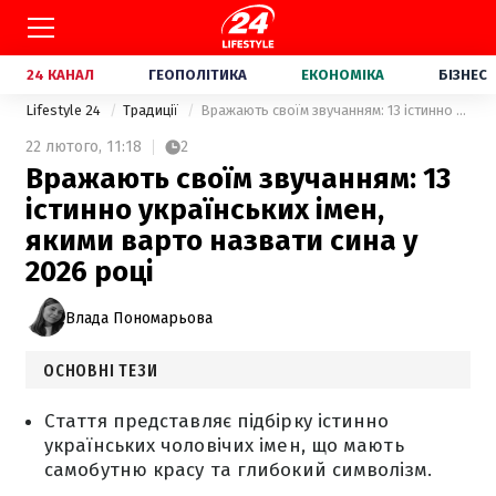
24 КАНАЛ
ГЕОПОЛІТИКА
ЕКОНОМІКА
БІЗНЕС
Lifestyle 24
Традиції
Вражають своїм звучанням: 13 істинно українських імен, якими варто назвати сина у 2026 році
22 лютого,
11:18
2
Вражають своїм звучанням: 13
істинно українських імен,
якими варто назвати сина у
2026 році
Влада Пономарьова
ОСНОВНІ ТЕЗИ
Стаття представляє підбірку істинно
українських чоловічих імен, що мають
самобутню красу та глибокий символізм.