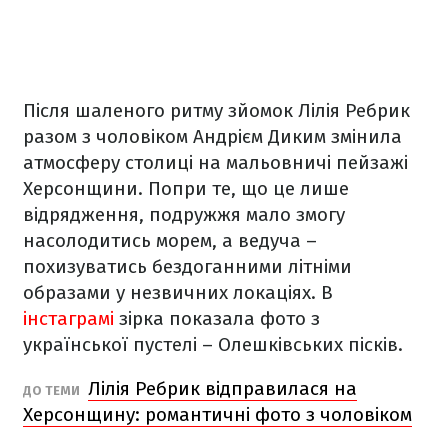
Після шаленого ритму зйомок Лілія Ребрик
разом з чоловіком Андрієм Диким змінила
атмосферу столиці на мальовничі пейзажі
Херсонщини. Попри те, що це лише
відрядження, подружжя мало змогу
насолодитись морем, а ведуча –
похизуватись бездоганними літніми
образами у незвичних локаціях. В
інстаграмі
зірка показала фото з
української пустелі – Олешківських пісків.
Лілія Ребрик відправилася на
ДО ТЕМИ
Херсонщину: романтичні фото з чоловіком