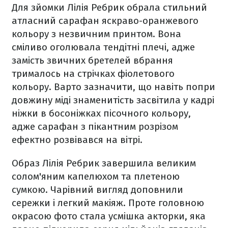
Для зйомки Лілія Ребрик обрала стильний
атласний сарафан яскраво-оранжевого
кольору з незвичним принтом. Вона
сміливо оголювала тендітні плечі, адже
замість звичних бретелей вбрання
трималось на стрічках фіолетового
кольору. Варто зазначити, що навіть попри
довжину міді знаменитість засвітила у кадрі
ніжки в босоніжках пісочного кольору,
адже сарафан з пікантним розрізом
ефектно розвівався на вітрі.
Образ Лілія Ребрик завершила великим
солом'яним капелюхом та плетеною
сумкою. Чарівний вигляд доповнили
сережки і легкий макіяж. Проте головною
окрасою фото стала усмішка акторки, яка