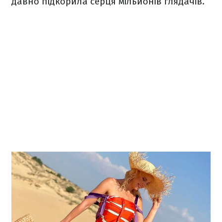
давно підкорила серця мільйонів глядачів.