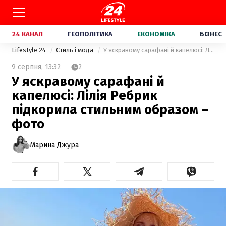
24 КАНАЛ
ГЕОПОЛІТИКА
ЕКОНОМІКА
БІЗНЕС
Lifestyle 24
Стиль і мода
У яскравому сарафані й капелюсі: Лілія Ребрик підкорила стильним образом – фото
9 серпня,
13:32
2
У яскравому сарафані й
капелюсі: Лілія Ребрик
підкорила стильним образом –
фото
Марина Джура