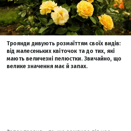
Троянди дивують розмаїттям своїх видів:
від малесеньких квіточок та до тих, які
мають величезні пелюстки. Звичайно, що
велике значення має й запах.