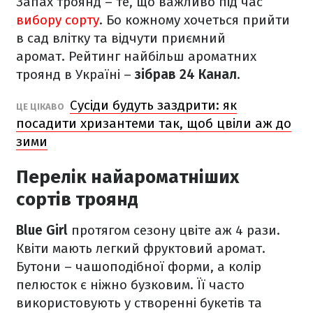
Запах троянд – те, що важливо під час
вибору сорту
. Бо кожному хочеться прийти
в сад влітку та відчути приємний
аромат. Рейтинг найбільш ароматних
троянд в Україні –
зібрав 24 Канал
.
Сусіди будуть заздрити: як
ЦЕ ЦІКАВО
посадити хризантеми так, щоб цвіли аж до
зими
Перелік найароматніших
сортів троянд
Blue Girl
протягом сезону цвіте аж 4 рази.
Квіти мають легкий фруктовий аромат.
Бутони – чашоподібної форми, а колір
пелюсток є ніжно бузковим. Її часто
використовують у створенні букетів та