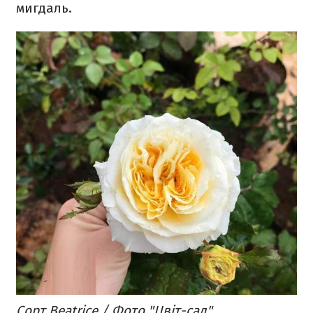
мигдаль.
Сорт Beatrice / Фото "Цвіт-сад"