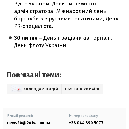
Русі - України, День системного
адміністратора, Міжнародний день
боротьби з вірусними гепатитами, День
PR-спеціаліста.
30 липня
– День працівників торгівлі,
День флоту України.
Повʼязані теми:
КАЛЕНДАР ПОДІЙ
СВЯТО В УКРАЇНІ
E-mail редакції
Номер телефону:
news24@24tv.com.ua
+38 044 390 5077