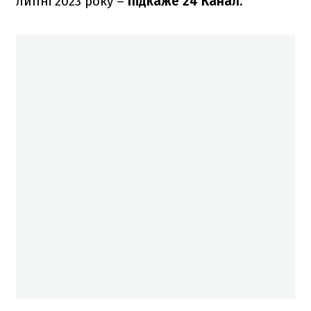
липні 2023 року –
підкаже 24 Канал
.