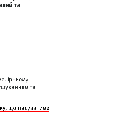
валий та
вечірньому
тушуванням та
ску, що пасуватиме