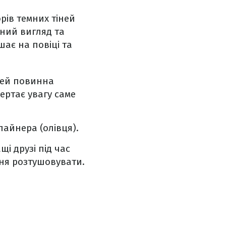
рів темних тіней
тний вигляд та
шає на повіці та
ней повинна
ертає увагу саме
 лайнера (олівця).
і друзі під час
ння розтушовувати.