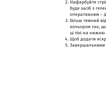
Нафарбуйте стрі
буде засіб з гел
оперативним – д
Більш темний від
кольором так, щ
ці тіні на нижню
Щоб додати яскр
Завершальними ст