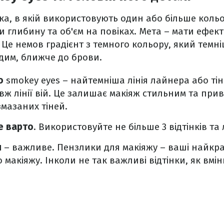
іка, в якій використовують один або більше кольо
 глибину та об'єм на повіках. Мета – мати ефек
 Це немов градієнт з темного кольору, який темні
 дим, ближче до брови.
о
smokey eyes – найтемніша лінія лайнера або ті
вж лінії вій. Це залишає макіяж стильним та прив
змазаних тіней.
е варто
. Використовуйте не більше 3 відтінків та
я
– важливе. Пензлики для макіяжу – ваші найкращ
макіяжу. Інколи не так важливі відтінки, як вмі