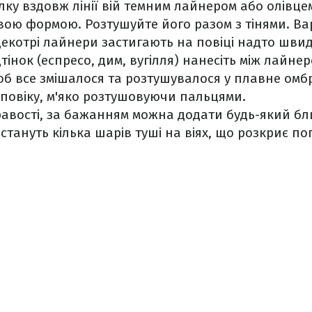
лку вздовж лінії вій темним лайнером або олівц
евою формою. Розтушуйте його разом з тінями. Ва
екотрі лайнери застигають на повіці надто швид
тінок (еспресо, дим, вугілля) нанесіть між лайне
об все змішалося та розтушувалося у плавне омбр
 повіку, м'яко розтушовуючи пальцями.
авості, за бажанням можна додати будь-який бл
ануть кілька шарів туші на віях, що розкриє по