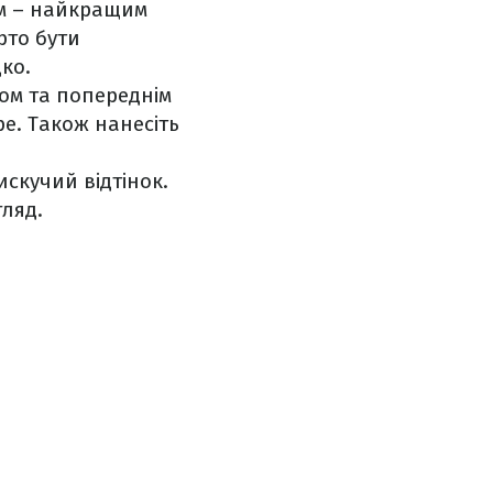
ем – найкращим
рто бути
ко.
ром та попереднім
е. Також нанесіть
искучий відтінок.
гляд.