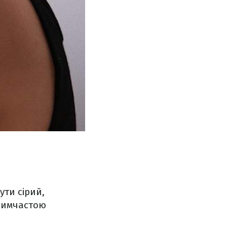
ути сірий,
 димчастою