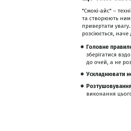
"Смокі-айс" – техн
та створюють ними
привертати увагу.
розсіюється, наче
Головне правил
зберігатися вздо
до очей, а не ро
Ускладнювати н
Розтушовуванн
виконання цього 