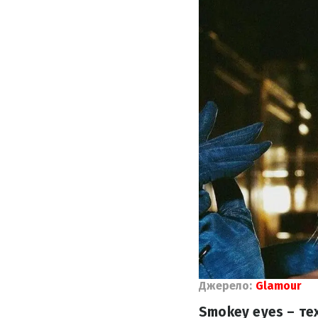
Джерело:
Glamour
Smokey eyes – тех