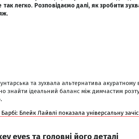
е так легко. Розповідаємо далі, як зробити зух
яж.
бунтарська та зухвала альтернатива акуратному 
бно знайти ідеальний баланс між димчастим роз
.
 Барбі: Блейк Лайвлі показала універсальну зачі
ey eyes та головні його деталі