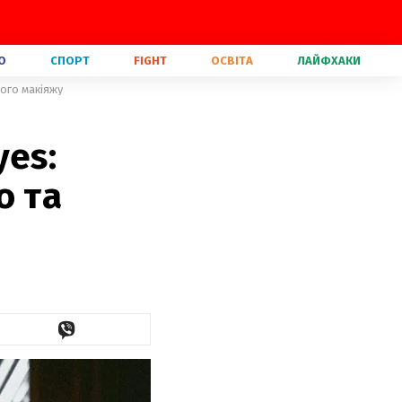
О
СПОРТ
FIGHT
ОСВІТА
ЛАЙФХАКИ
ого макіяжу
yes:
о та