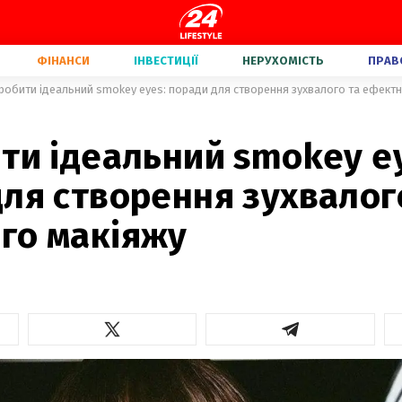
ФІНАНСИ
ІНВЕСТИЦІЇ
НЕРУХОМІСТЬ
ПРАВ
зробити ідеальний smokey eyes: поради для створення зухвалого та ефектн
ти ідеальний smokey e
ля створення зухвалог
го макіяжу