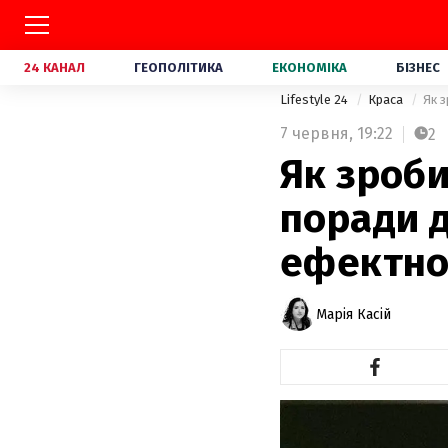
24 КАНАЛ
ГЕОПОЛІТИКА
ЕКОНОМІКА
БІЗНЕС
Lifestyle 24
Краса
Як 
7 червня,
19:22
2
Як зроби
поради д
ефектно
Марія Касій