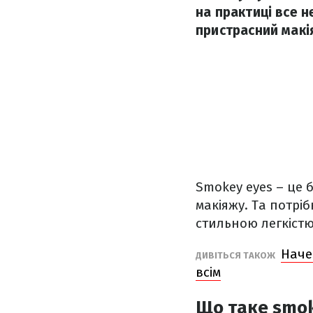
на практиці все н
пристрасний макі
Smokey eyes – це 
макіяжу. Та потрі
стильною легкістю
Наче
ДИВІТЬСЯ ТАКОЖ
всім
Що таке smok