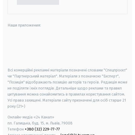
Наши приложения:
android
apple
smart tv
samsung smart tv
Всі комерційні рекламні матеріали позначені словами "Спецпроєкт"
чи "Партнерський матеріал". Матеріали з позначкою "Експерт",
"Позиція" відображають позицію авторів та героїв. Редакція може
не поділяти їхніх поглядів. Детальніше щодо реклами та правил
цитування можна ознайомитись в правилах користування сайтом.
Усі права захищені.
Матеріали сайту призначені для осіб старше
21
року (21+)
Онлайн-медіа «24 Канал»
пл. Галицька, буд. 15, м. Львів, 79008
Телефон
+380 (32) 229-77-77