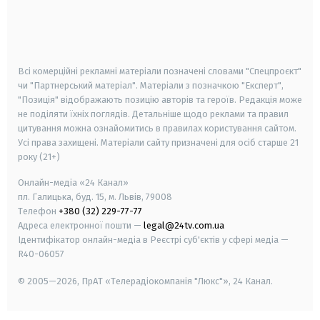
android
apple
smart tv
samsung smart tv
Всі комерційні рекламні матеріали позначені словами "Спецпроєкт"
чи "Партнерський матеріал". Матеріали з позначкою "Експерт",
"Позиція" відображають позицію авторів та героїв. Редакція може
не поділяти їхніх поглядів. Детальніше щодо реклами та правил
цитування можна ознайомитись в правилах користування сайтом.
Усі права захищені.
Матеріали сайту призначені для осіб старше
21
року (21+)
Онлайн-медіа «24 Канал»
пл. Галицька, буд. 15, м. Львів, 79008
Телефон
+380 (32) 229-77-77
Адреса електронної пошти —
legal@24tv.com.ua
Ідентифікатор онлайн-медіа в Реєстрі суб'єктів у сфері медіа —
R40-06057
© 2005—2026,
ПрАТ «Телерадіокомпанія "Люкс"», 24 Канал.