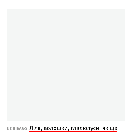
Лілії, волошки, гладіолуси: як ще
ЦЕ ЦІКАВО