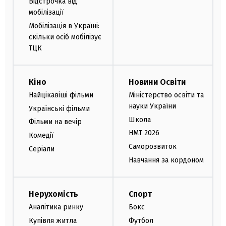
Відстрочка від
мобілізації
Мобілізація в Україні:
скільки осіб мобілізує
ТЦК
Кіно
Новини Освіти
Найцікавіші фільми
Міністерство освіти та
науки України
Українські фільми
Школа
Фільми на вечір
НМТ 2026
Комедії
Саморозвиток
Серіали
Навчання за кордоном
Нерухомість
Спорт
Аналітика ринку
Бокс
Купівля житла
Футбол