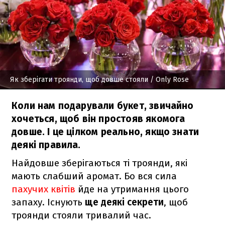
Як зберігати троянди, щоб довше стояли
/ Only Rose
Коли нам подарували букет, звичайно
хочеться, щоб він простояв якомога
довше. І це цілком реально, якщо знати
деякі правила.
Найдовше зберігаються ті троянди, які
мають слабший аромат. Бо вся сила
пахучих квітів
йде на утримання цього
запаху. Існують
ще деякі секрети
, щоб
троянди стояли тривалий час.