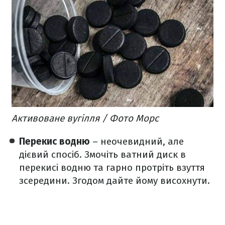
Активоване вугілля / Фото Морс
Перекис водню
– неочевидний, але
дієвий спосіб. Змочіть ватний диск в
перекисі водню та гарно протріть взуття
зсередини. Згодом дайте йому висохнути.