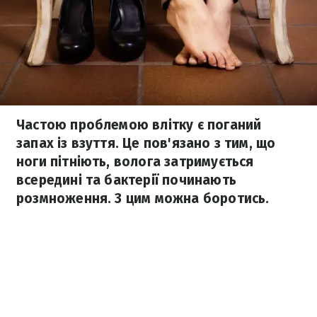
Частою проблемою влітку є поганий
запах із взуття. Це пов'язано з тим, що
ноги пітніють, волога затримується
всередині та бактерії починають
розмноження. З цим можна боротись.