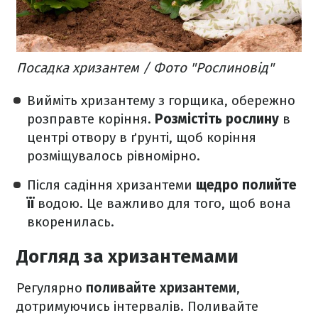
Посадка хризантем / Фото "Рослиновід"
Вийміть хризантему з горщика, обережно
розправте коріння.
Розмістіть рослину
в
центрі отвору в ґрунті, щоб коріння
розміщувалось рівномірно.
Після садіння хризантеми
щедро полийте
її
водою. Це важливо для того, щоб вона
вкоренилась.
Догляд за хризантемами
Регулярно
поливайте хризантеми
,
дотримуючись інтервалів. Поливайте