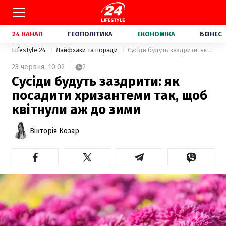
24 КАНАЛ
ГЕОПОЛІТИКА
ЕКОНОМІКА
БІЗНЕС
Lifestyle 24
Лайфхаки та поради
Сусіди будуть заздрити: як посадити хризантеми так, щоб квітнули аж до зими
23 червня,
10:02
2
Сусіди будуть заздрити: як
посадити хризантеми так, щоб
квітнули аж до зими
Вікторія Козар