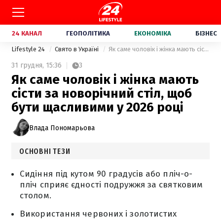
24 КАНАЛ
ГЕОПОЛІТИКА
ЕКОНОМІКА
БІЗНЕС
Lifestyle 24
Свято в Україні
Як саме чоловік і жінка мають сісти за новорічний стіл, щоб бути щасливими у 2026 році
31 грудня,
15:36
3
Як саме чоловік і жінка мають
сісти за новорічний стіл, щоб
бути щасливими у 2026 році
Влада Пономарьова
ОСНОВНІ ТЕЗИ
Сидіння під кутом 90 градусів або пліч-о-
пліч сприяє єдності подружжя за святковим
столом.
Використання червоних і золотистих