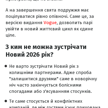
А на завершення свята подружжя має
поцілуватися рівно опівночі. Саме це, за
версією видання
Vogue
, дозволить парі
увійти в новий життєвий цикл як єдине
ціле.
З ким не можна зустрічати
Новий 2026 рік?
Не варто зустрічати Новий рік з
колишніми партнерами. Адже спроба
"залишитися друзями" саме в новорічну
ніч часто закінчується болісними
спогадами або з'ясуванням стосунків.
Те саме стосується й конфліктних
компаній, де між гостями існує прихована