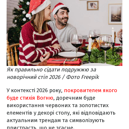
Як правильно сідати подружжю за
новорічний стіл 2026 / Фото Freepik
У контексті 2026 року,
покровителем якого
буде стихія Вогню
, доречним буде
використання червоних та золотистих
елементів у декорі столу, які відповідають
актуальним трендам та символізують
пристрасть, що не згасне.