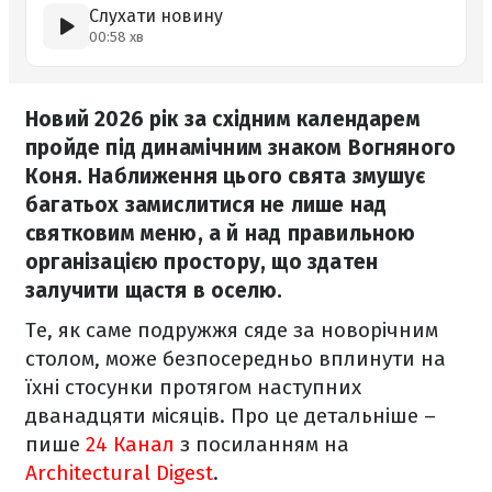
Слухати новину
00:58 хв
Новий 2026 рік за східним календарем
пройде під динамічним знаком Вогняного
Коня. Наближення цього свята змушує
багатьох замислитися не лише над
святковим меню, а й над правильною
організацією простору, що здатен
залучити щастя в оселю.
Те, як саме подружжя сяде за новорічним
столом, може безпосередньо вплинути на
їхні стосунки протягом наступних
дванадцяти місяців. Про це детальніше –
пише
24 Канал
з посиланням на
Architectural Digest
.