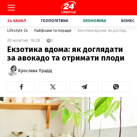
24 КАНАЛ
ГЕОПОЛІТИКА
ЕКОНОМІКА
БІЗНЕС
Lifestyle 24
Лайфхаки та поради
Екзотика вдома: як доглядати за авокадо та отримати плоди
20 жовтня,
16:28
3
Екзотика вдома: як доглядати
за авокадо та отримати плоди
Ярослава Прадід