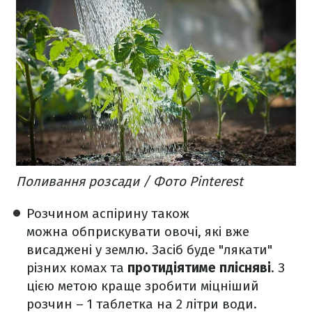
Поливання розсади / Фото Pinterest
Розчином аспірину також
можна обприскувати овочі, які вже
висаджені у землю. Засіб буде "лякати"
різних комах та
протидіятиме плісняві
. З
цією метою краще зробити міцніший
розчин – 1 таблетка на 2 літри води.