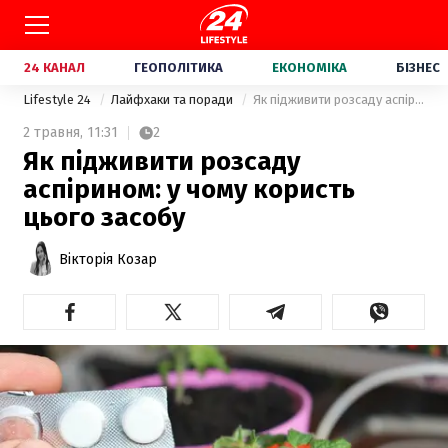
24 КАНАЛ
ГЕОПОЛІТИКА
ЕКОНОМІКА
БІЗНЕС
Lifestyle 24
Лайфхаки та поради
Як підживити розсаду аспірином: у чому користь цього засобу
2 травня,
11:31
2
Як підживити розсаду
аспірином: у чому користь
цього засобу
Вікторія Козар