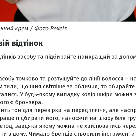
льний крем / Фото Pexels
ій відтінок
ідтінків засобу та підбирайте найкращий за допо
асобу точково та розтушуйте до лінії волосся – на
ітили, що шия світліше за обличчя, то обирайте 
галися. У будь-якому випадку колір шкіри можна 
огою бронзера.
ить тон для перевірки на передпліччя, але насп
раще підбирати його, наносячи на шкіру біля гру
метод, завдяки якому можна не хвилюватись чере
ти з дому. Чимало брендів створили інструменти