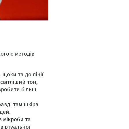
могою методів
 щоки та до лінії
світліший тон,
зробити більш
равді там шкіра
дей.
з мікроби та
 віртуальної