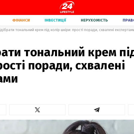
ФІНАНСИ
ІНВЕСТИЦІЇ
НЕРУХОМІСТЬ
ПРАВ
ідібрати тональний крем під колір шкіри: прості поради, схвалені експертам
рати тональний крем пі
рості поради, схвалені
ами