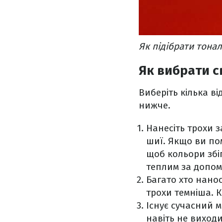
Як підібрати тона
Як вибрати св
Виберіть кілька в
нижче.
Нанесіть трохи з
шиї. Якщо ви пом
щоб кольори збі
теплим за допом
Багато хто нанос
трохи темніша. К
Існує сучасний 
навіть не виходи