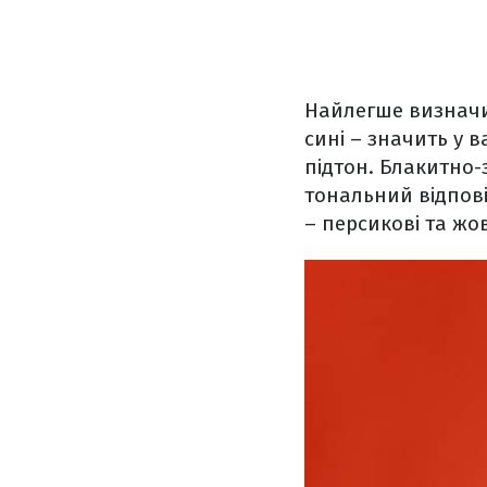
Найлегше визначи
сині – значить у в
підтон. Блакитно-
тональний відпові
– персикові та жо