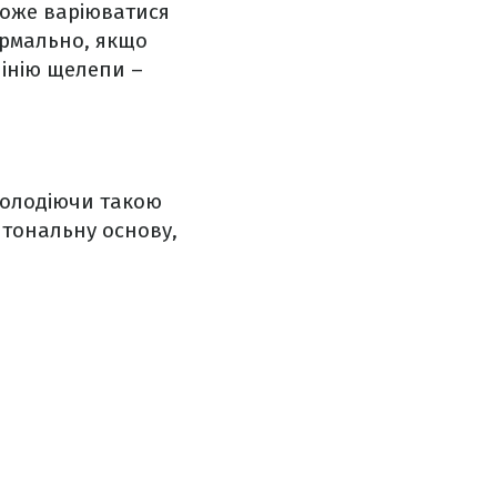
може варіюватися
нормально, якщо
лінію щелепи –
 Володіючи такою
 тональну основу,