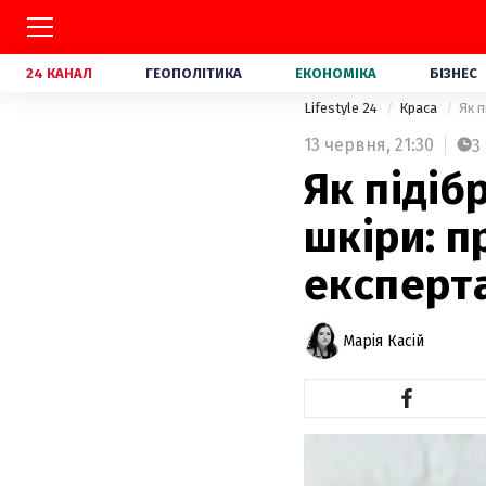
24 КАНАЛ
ГЕОПОЛІТИКА
ЕКОНОМІКА
БІЗНЕС
Lifestyle 24
Краса
Як п
13 червня,
21:30
3
Як підіб
шкіри: п
експерт
Марія Касій