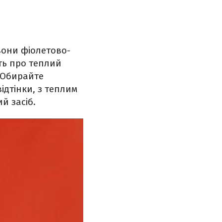
вони фіолетово-
ать про теплий
. Обирайте
ідтінки, з теплим
й засіб.