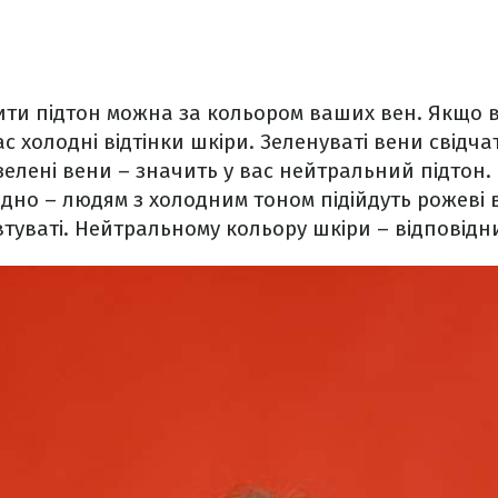
ти підтон можна за кольором ваших вен. Якщо 
ас холодні відтінки шкіри. Зеленуваті вени свідч
зелені вени – значить у вас нейтральний підтон
дно – людям з холодним тоном підійдуть рожеві в
втуваті. Нейтральному кольору шкіри – відповідни