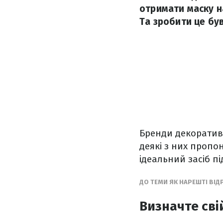
отримати маску н
Та зробити це бу
Бренди декоративн
деякі з них пропо
ідеальний засіб пі
ДО ТЕМИ ЯК НАРЕШТІ ВІ
Визначте сві