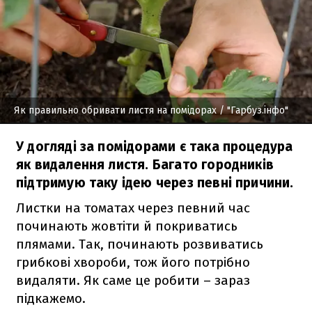
Як правильно обривати листя на помідорах
/ "Гарбуз.інфо"
У догляді за помідорами є така процедура
як видалення листя. Багато городників
підтримую таку ідею через певні причини.
Листки на томатах через певний час
починають жовтіти й покриватись
плямами. Так, починають розвиватись
грибкові хвороби, тож його потрібно
видаляти. Як саме це робити – зараз
підкажемо.