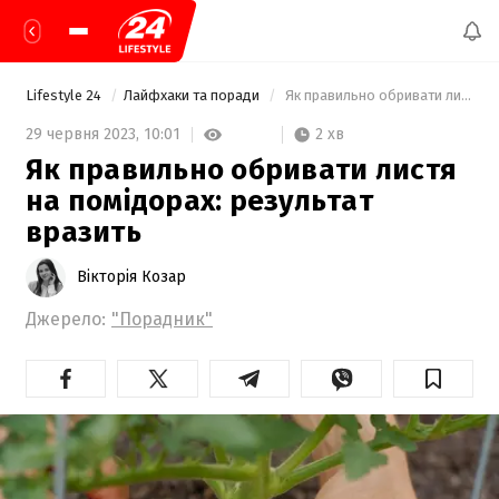
Lifestyle 24
Лайфхаки та поради
 Як правильно обривати листя на помідорах: результат вразить 
2 хв
29 червня 2023,
10:01
Як правильно обривати листя
на помідорах: результат
вразить
Вікторія Козар
Джерело:
"Порадник"