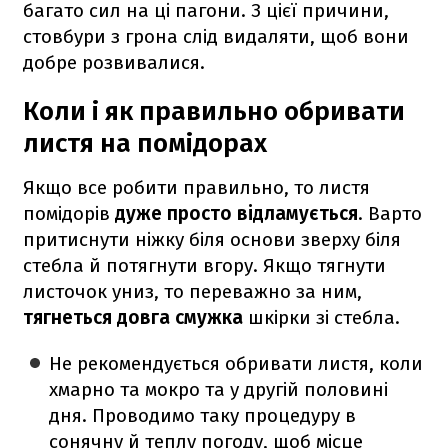
багато сил на ці пагони. З цієї причини,
стовбури з грона слід видаляти, щоб вони
добре розвивалися.
Коли і як правильно обривати
листя на помідорах
Якщо все робити правильно, то листя
помідорів
дуже просто відламується
. Варто
притиснути ніжку біля основи зверху біля
стебла й потягнути вгору. Якщо тягнути
листочок униз, то переважно за ним,
тягнеться довга смужка
шкірки зі стебла.
Не рекомендується обривати листя, коли
хмарно та мокро та у другій половині
дня. Проводимо таку процедуру в
сонячну й теплу погоду, щоб місце