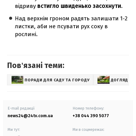
відриву
встигло швиденько засохнути
.
Над верхнім гроном радять залишати 1-2
листки, аби не псувати рух соку в
рослині.
Повʼязані теми:
ПОРАДИ ДЛЯ САДУ ТА ГОРОДУ
ДОГЛЯД ЗА
E-mail редакції
Номер телефону:
news24@24tv.com.ua
+38 044 390 5077
Ми тут:
Ми в соцмережах: