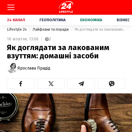
24 КАНАЛ
ГЕОПОЛІТИКА
ЕКОНОМІКА
БІЗНЕС
Lifestyle 24
Лайфхаки та поради
Як доглядати за лакованим взуттям: домашні засоби
18 жовтня,
13:06
2
Як доглядати за лакованим
взуттям: домашні засоби
Ярослава Прадід