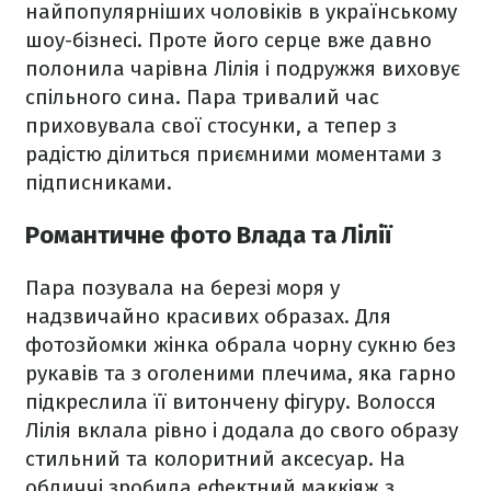
найпопулярніших чоловіків в українському
шоу-бізнесі. Проте його серце вже давно
полонила чарівна Лілія і подружжя виховує
спільного сина. Пара тривалий час
приховувала свої стосунки, а тепер з
радістю ділиться приємними моментами з
підписниками.
Романтичне фото Влада та Лілії
Пара позувала на березі моря у
надзвичайно красивих образах. Для
фотозйомки жінка обрала чорну сукню без
рукавів та з оголеними плечима, яка гарно
підкреслила її витончену фігуру. Волосся
Лілія вклала рівно і додала до свого образу
стильний та колоритний аксесуар. На
обличчі зробила ефектний маккіяж з