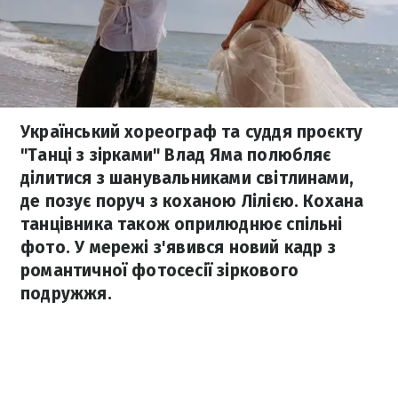
Український хореограф та суддя проєкту
"Танці з зірками" Влад Яма полюбляє
ділитися з шанувальниками світлинами,
де позує поруч з коханою Лілією. Кохана
танцівника також оприлюднює спільні
фото. У мережі з'явився новий кадр з
романтичної фотосесії зіркового
подружжя.