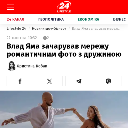
24 КАНАЛ
ГЕОПОЛІТИКА
ЕКОНОМІКА
БІЗНЕС
Lifestyle 24
Новини шоу-бізнесу
Влад Яма зачарував мережу романтичним фото з дружиною
27 жовтня,
10:32
2
Влад Яма зачарував мережу
романтичним фото з дружиною
Христина Кобак