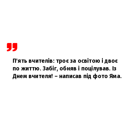
П'ять вчителів: троє за освітою і двоє
по життю. Забіг, обняв і поцілував. Із
Днем вчителя!
– написав під фото Яма.