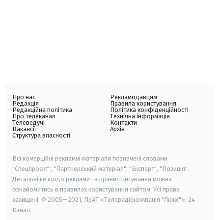
Про нас
Рекламодавцям
Редакція
Правила користування
Редакційна політика
Політика конфіденційності
Про телеканал
Технічна інформація
Телеведучі
Контакти
Вакансії
Архів
Структура власності
Всі комерційні рекламні матеріали позначені словами
"Спецпроєкт", "Партнерський матеріал", "Експерт", "Позиція".
Детальніше щодо реклами та правил цитування можна
ознайомитись в правилах користування сайтом. Усі права
захищені. © 2005—2021, ПрАТ «Телерадіокомпанія "Люкс"», 24
Канал.