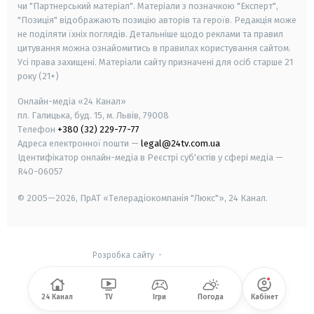
чи "Партнерський матеріал". Матеріали з позначкою "Експерт",
"Позиція" відображають позицію авторів та героїв. Редакція може
не поділяти їхніх поглядів. Детальніше щодо реклами та правил
цитування можна ознайомитись в правилах користування сайтом.
Усі права захищені.
Матеріали сайту призначені для осіб старше
21
року (21+)
Онлайн-медіа «24 Канал»
пл. Галицька, буд. 15, м. Львів, 79008
Телефон
+380 (32) 229-77-77
Адреса електронної пошти —
legal@24tv.com.ua
Ідентифікатор онлайн-медіа в Реєстрі суб'єктів у сфері медіа —
R40-06057
© 2005—2026,
ПрАТ «Телерадіокомпанія "Люкс"», 24 Канал.
Розробка сайту
-
24 Канал
TV
Ігри
Погода
Кабінет