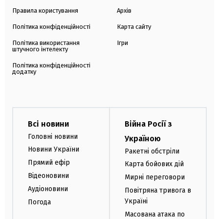
Правила користування
Архів
Політика конфіденційності
Карта сайту
Політика використання
Ігри
штучного інтелекту
Політика конфіденційності
додатку
Всі новини
Війна Росії з
Головні новини
Україною
Новини України
Ракетні обстріли
Прямий ефір
Карта бойових дій
Відеоновини
Мирні переговори
Аудіоновини
Повітряна тривога в
Україні
Погода
Масована атака по