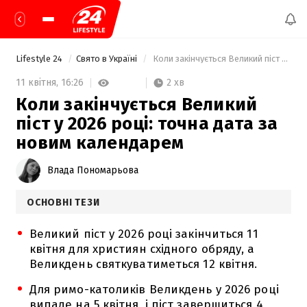
Lifestyle 24
Свято в Україні
 Коли закінчується Великий піст у 2026 році: точна дата за новим календарем 
2 хв
11 квітня,
16:26
Коли закінчується Великий
піст у 2026 році: точна дата за
новим календарем
Влада Пономарьова
ОСНОВНІ ТЕЗИ
Великий піст у 2026 році закінчиться 11
квітня для християн східного обряду, а
Великдень святкуватиметься 12 квітня.
Для римо-католиків Великдень у 2026 році
випаде на 5 квітня, і піст завершиться 4