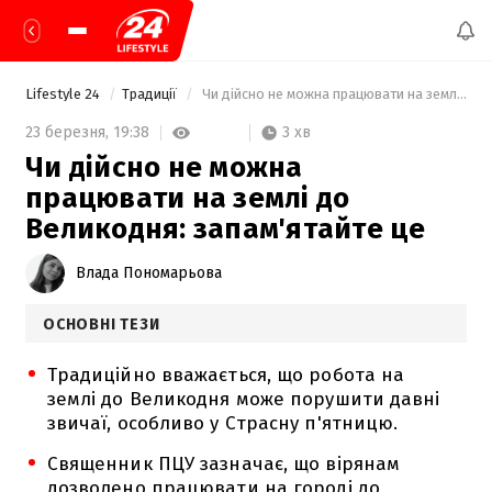
Lifestyle 24
Традиції
 Чи дійсно не можна працювати на землі до Великодня: запам'ятайте це 
3 хв
23 березня,
19:38
Чи дійсно не можна
працювати на землі до
Великодня: запам'ятайте це
Влада Пономарьова
ОСНОВНІ ТЕЗИ
Традиційно вважається, що робота на
землі до Великодня може порушити давні
звичаї, особливо у Страсну п'ятницю.
Священник ПЦУ зазначає, що вірянам
дозволено працювати на городі до