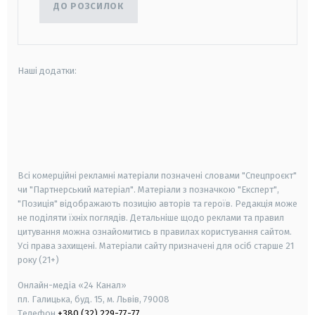
ДО РОЗСИЛОК
Наші додатки:
android
apple
smart tv
samsung smart tv
Всі комерційні рекламні матеріали позначені словами "Спецпроєкт"
чи "Партнерський матеріал". Матеріали з позначкою "Експерт",
"Позиція" відображають позицію авторів та героїв. Редакція може
не поділяти їхніх поглядів. Детальніше щодо реклами та правил
цитування можна ознайомитись в правилах користування сайтом.
Усі права захищені.
Матеріали сайту призначені для осіб старше
21
року (21+)
Онлайн-медіа «24 Канал»
пл. Галицька, буд. 15, м. Львів, 79008
Телефон
+380 (32) 229-77-77