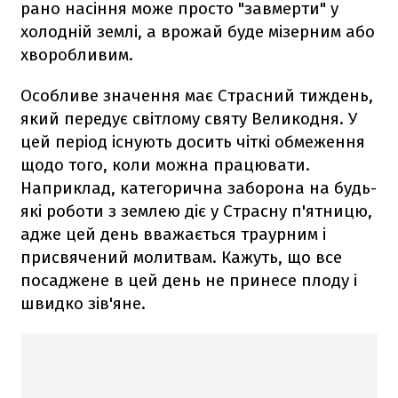
рано насіння може просто "завмерти" у
холодній землі, а врожай буде мізерним або
хворобливим.
Особливе значення має Страсний тиждень,
який передує світлому святу Великодня. У
цей період існують досить чіткі обмеження
щодо того, коли можна працювати.
Наприклад, категорична заборона на будь-
які роботи з землею діє у Страсну п'ятницю,
адже цей день вважається траурним і
присвячений молитвам. Кажуть, що все
посаджене в цей день не принесе плоду і
швидко зів'яне.