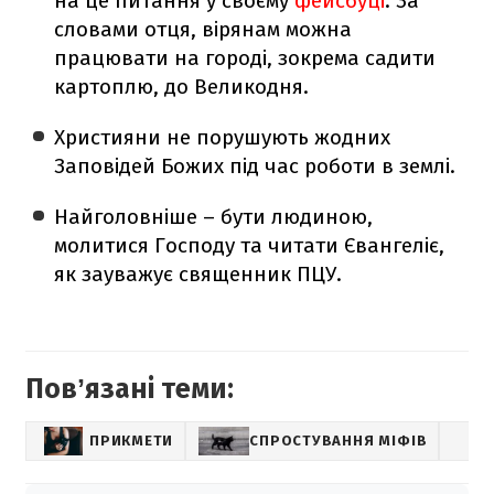
на це питання у своєму
фейсбуці
. За
словами отця, вірянам можна
працювати на городі, зокрема садити
картоплю, до Великодня.
Християни не порушують жодних
Заповідей Божих під час роботи в землі.
Найголовніше – бути людиною,
молитися Господу та читати Євангеліє,
як зауважує священник ПЦУ.
Повʼязані теми:
ПРИКМЕТИ
СПРОСТУВАННЯ МІФІВ