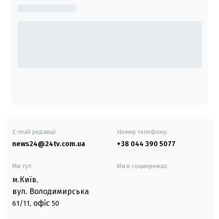
E-mail редакції
Номер телефону:
news24@24tv.com.ua
+38 044 390 5077
Ми тут:
Ми в соцмережах:
м.Київ
,
вул. Володимирська
офіс
61/11,
50