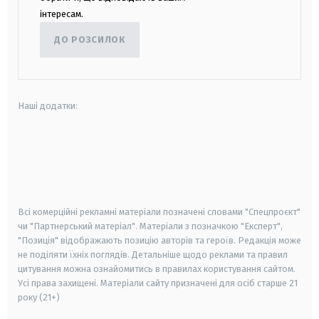
інтересам.
ДО РОЗСИЛОК
Наші додатки:
android
apple
smart tv
samsung smart tv
Всі комерційні рекламні матеріали позначені словами "Спецпроєкт"
чи "Партнерський матеріал". Матеріали з позначкою "Експерт",
"Позиція" відображають позицію авторів та героїв. Редакція може
не поділяти їхніх поглядів. Детальніше щодо реклами та правил
цитування можна ознайомитись в правилах користування сайтом.
Усі права захищені.
Матеріали сайту призначені для осіб старше
21
року (21+)