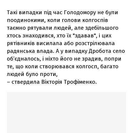
Такі випадки під час Голодомору не були
поодинокими, коли голови колгоспів
таємно рятували людей, але здебільшого
хтось знаходився, хто їх "здавав", і цих
рятівників висилала або розстрілювала
радянська влада. А у випадку Дробота село
об’єдналось, і ніхто його не зрадив, попри
те, що коли створювався колгосп, багато
людей було проти,
– ствердила Вікторія Трофіменко.