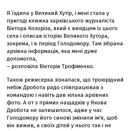
Я їздила у Великий Хутір, і мені стала у
пригоді книжка харківського журналіста
Віктора Козоріза, який є вихідцем із цього
села і описав історію Великого Хутора,
зокрема, і в період Голодомору. Там зібрана
архівна інформація, яка мені дуже
допомогла,
– розповіла Вікторія Трофіменко.
Також режисерка зізналася, що троюрідний
небіж Дробота радо співпрацював з
командою і навіть дав кілька архівних
фото. А от з прямих нащадків у Якова
Дробота не залишилося, адже у час
Голодомору його синові змінили ім'я, щоб
він вижив, а своїх дітей у нього так і не