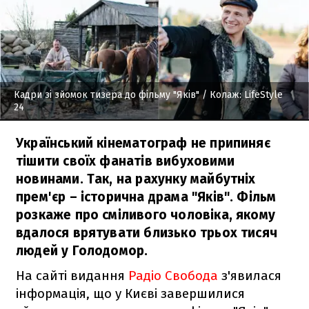
Кадри зі зйомок тизера до фільму "Яків"
/ Колаж: LifeStyle
24
Український кінематограф не припиняє
тішити своїх фанатів вибуховими
новинами. Так, на рахунку майбутніх
прем'єр – історична драма "Яків". Фільм
розкаже про сміливого чоловіка, якому
вдалося врятувати близько трьох тисяч
людей у Голодомор.
На сайті видання
Радіо Свобода
з'явилася
інформація, що у Києві завершилися