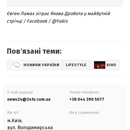
Євген Ламах зіграє Якова Дробота у майбутній
стрічці / Facebook / @Yakiv
Повʼязані теми:
НОВИНИ УКРАЇНИ
LIFESTYLE
КІНО
E-mail редакції
Номер телефону:
news24@24tv.com.ua
+38 044 390 5077
Ми тут:
Ми в соцмережах:
м.Київ
,
вул. Володимирська