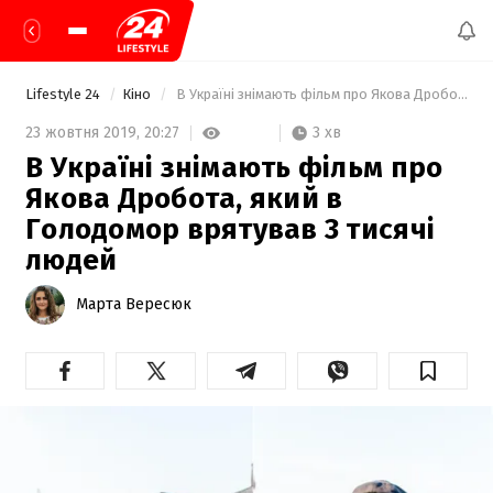
Lifestyle 24
Кіно
 В Україні знімають фільм про Якова Дробота, який в Голодомор врятував 3 тисячі людей 
3 хв
23 жовтня 2019,
20:27
В Україні знімають фільм про
Якова Дробота, який в
Голодомор врятував 3 тисячі
людей
Марта Вересюк