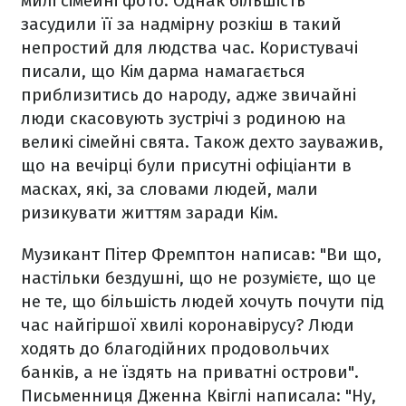
милі сімейні фото. Однак більшість
засудили її за надмірну розкіш в такий
непростий для людства час. Користувачі
писали, що Кім дарма намагається
приблизитись до народу, адже звичайні
люди скасовують зустрічі з родиною на
великі сімейні свята. Також дехто зауважив,
що на вечірці були присутні офіціанти в
масках, які, за словами людей, мали
ризикувати життям заради Кім.
Музикант Пітер Фремптон написав: "Ви що,
настільки бездушні, що не розумієте, що це
не те, що більшість людей хочуть почути під
час найгіршої хвилі коронавірусу? Люди
ходять до благодійних продовольчих
банків, а не їздять на приватні острови".
Письменниця Дженна Квіглі написала: "Ну,