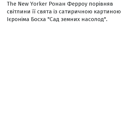
The New Yorker Ронан Ферроу порівняв
світлини її свята із сатиричною картиною
Ієроніма Босха "Сад земних насолод".