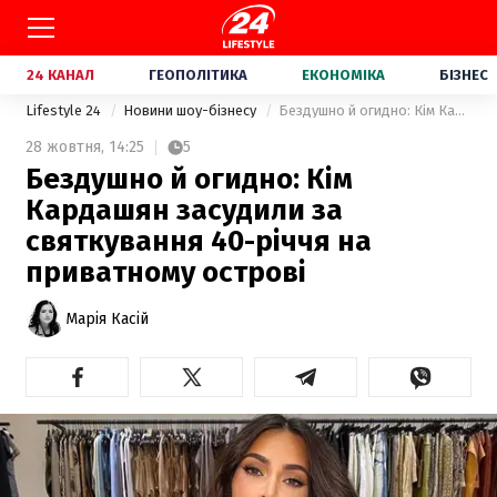
24 КАНАЛ
ГЕОПОЛІТИКА
ЕКОНОМІКА
БІЗНЕС
Lifestyle 24
Новини шоу-бізнесу
Бездушно й огидно: Кім Кардашян засудили за святкування 40-річчя на приватному острові
28 жовтня,
14:25
5
Бездушно й огидно: Кім
Кардашян засудили за
святкування 40-річчя на
приватному острові
Марія Касій