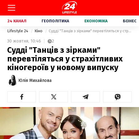
24 КАНАЛ
ГЕОПОЛІТИКА
ЕКОНОМІКА
БІЗНЕС
Lifestyle 24
Кіно
Судді "Танців з зірками" перевтіляться у страхітливих кіногероїв у новому випуску
30 жовтня,
10:46
2
Судді "Танців з зірками"
перевтіляться у страхітливих
кіногероїв у новому випуску
Юлія Михайлова