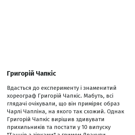
Григорій Чапкіс
Вдасться до експерименту і знаменитий
хореограф Григорій Чапкіс. Мабуть, всі
глядачі очікували, що він приміряє образ
Чарлі Чапліна, на якого так схожий. Однак
Григорій Чапкіс вирішив здивувати
прихильників та постати у 10 випуску
"Танців з зірками" з гримом Дракули.