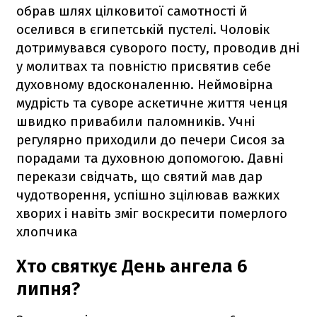
обрав шлях цілковитої самотності й
оселився в єгипетській пустелі. Чоловік
дотримувався суворого посту, проводив дні
у молитвах та повністю присвятив себе
духовному вдосконаленню. Неймовірна
мудрість та суворе аскетичне життя ченця
швидко привабили паломників. Учні
регулярно приходили до печери Сисоя за
порадами та духовною допомогою. Давні
перекази свідчать, що святий мав дар
чудотворення, успішно зцілював важких
хворих і навіть зміг воскресити померлого
хлопчика
Хто святкує День ангела 6
липня?