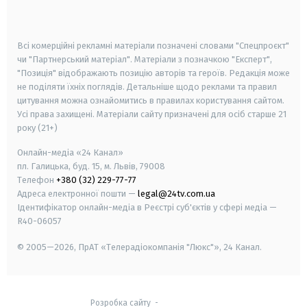
smart tv
samsung smart tv
Всі комерційні рекламні матеріали позначені словами "Спецпроєкт"
чи "Партнерський матеріал". Матеріали з позначкою "Експерт",
"Позиція" відображають позицію авторів та героїв. Редакція може
не поділяти їхніх поглядів. Детальніше щодо реклами та правил
цитування можна ознайомитись в правилах користування сайтом.
Усі права захищені.
Матеріали сайту призначені для осіб старше
21
року (21+)
Онлайн-медіа «24 Канал»
пл. Галицька, буд. 15, м. Львів, 79008
Телефон
+380 (32) 229-77-77
Адреса електронної пошти —
legal@24tv.com.ua
Ідентифікатор онлайн-медіа в Реєстрі суб'єктів у сфері медіа —
R40-06057
© 2005—2026,
ПрАТ «Телерадіокомпанія "Люкс"», 24 Канал.
Розробка сайту
-