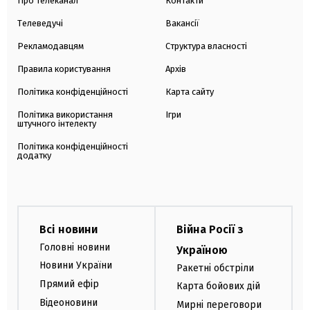
Про телеканал
Контакти
Телеведучі
Вакансії
Рекламодавцям
Структура власності
Правила користування
Архів
Політика конфіденційності
Карта сайту
Політика використання
Ігри
штучного інтелекту
Політика конфіденційності
додатку
Всі новини
Війна Росії з
Головні новини
Україною
Новини України
Ракетні обстріли
Прямий ефір
Карта бойових дій
Відеоновини
Мирні переговори