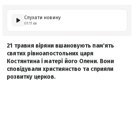
Слухати новину
01:11 хв
21 травня віряни вшановують пам'ять
святих рівноапостольних царя
Костянтина і матері його Олени. Вони
сповідували християнство та сприяли
розвитку церков.