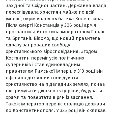
Західної та Східної частин. Державна влада
переслідувала християн майже по всій
імперії, окрім володінь батька Костянтина.
Після смерті Констанція у 306 році армія
проголосила його сина імператором Галлії
та Британії. Відомо, що новий правитель
одразу запровадив свободу
християнського віросповідання. Згодом
Костянтин переміг усіх політичних
суперників і став єдиновладним
правителем Римської імперії. У 313 році він
офіційно дозволив сповідувати
християнство на підвладних землях, почав
підтримувати діяльність церкви, будувати
храми та повертати вірян із заслання.
Також імператор переніс столицю держави
до Константинополя. У 325 році він скликав