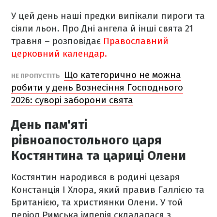
У цей день наші предки випікали пироги та
сіяли льон. Про Дні ангела й інші свята 21
травня – розповідає
Православний
церковний календар.
Що категорично не можна
НЕ ПРОПУСТІТЬ
робити у день Вознесіння Господнього
2026: суворі заборони свята
День пам'яті
рівноапостольного царя
Костянтина та цариці Олени
Костянтин народився в родині цезаря
Констанція I Хлора, який правив Галлією та
Британією, та християнки Олени. У той
період Римська імперія складалася з