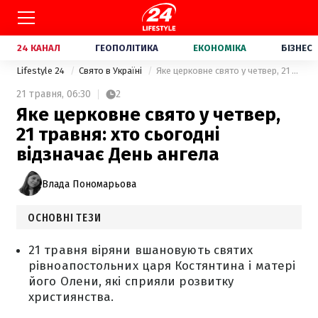
24 КАНАЛ
ГЕОПОЛІТИКА
ЕКОНОМІКА
БІЗНЕС
Lifestyle 24
Свято в Україні
Яке церковне свято у четвер, 21 травня: хто сьогодні відзначає День ангела
21 травня,
06:30
2
Яке церковне свято у четвер,
21 травня: хто сьогодні
відзначає День ангела
Влада Пономарьова
ОСНОВНІ ТЕЗИ
21 травня віряни вшановують святих
рівноапостольних царя Костянтина і матері
його Олени, які сприяли розвитку
християнства.