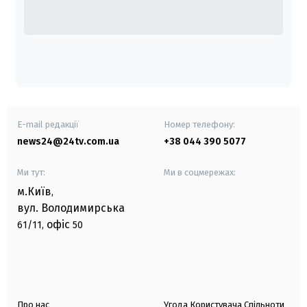
E-mail редакції
Номер телефону:
news24@24tv.com.ua
+38 044 390 5077
Ми тут:
Ми в соцмережах:
м.Київ
,
вул. Володимирська
офіс
61/11,
50
Про нас
Угода Користувача Спільноти