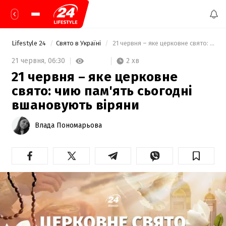
Lifestyle 24
Свято в Україні
 21 червня – яке церковне свято: чию пам'ять сьогодні вшановують віряни 
2 хв
21 червня,
06:30
21 червня – яке церковне
свято: чию пам'ять сьогодні
вшановують віряни
Влада Пономарьова