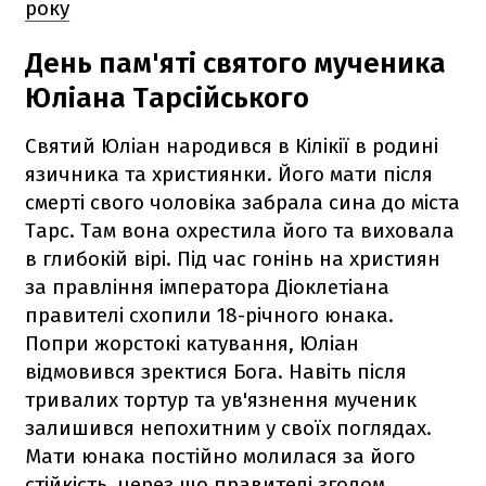
року
День пам'яті святого мученика
Юліана Тарсійського
Святий Юліан народився в Кілікії в родині
язичника та християнки. Його мати після
смерті свого чоловіка забрала сина до міста
Тарс. Там вона охрестила його та виховала
в глибокій вірі. Під час гонінь на християн
за правління імператора Діоклетіана
правителі схопили 18-річного юнака.
Попри жорстокі катування, Юліан
відмовився зректися Бога. Навіть після
тривалих тортур та ув'язнення мученик
залишився непохитним у своїх поглядах.
Мати юнака постійно молилася за його
стійкість, через що правителі згодом