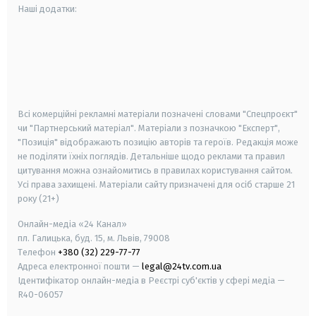
Наші додатки:
android
apple
smart tv
samsung smart tv
Всі комерційні рекламні матеріали позначені словами "Спецпроєкт"
чи "Партнерський матеріал". Матеріали з позначкою "Експерт",
"Позиція" відображають позицію авторів та героїв. Редакція може
не поділяти їхніх поглядів. Детальніше щодо реклами та правил
цитування можна ознайомитись в правилах користування сайтом.
Усі права захищені.
Матеріали сайту призначені для осіб старше
21
року (21+)
Онлайн-медіа «24 Канал»
пл. Галицька, буд. 15, м. Львів, 79008
Телефон
+380 (32) 229-77-77
Адреса електронної пошти —
legal@24tv.com.ua
Ідентифікатор онлайн-медіа в Реєстрі суб'єктів у сфері медіа —
R40-06057