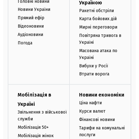
Головні новини
Україною
Новини України
Ракетні обстріли
Прямий ефір
Карта бойових дій
Відеоновини
Мирні переговори
Аудіоновини
Повітряна тривога в
Україні
Погода
Масована атака по
Україні
Вибухи у Росії
Втрати ворога
Мобілізація в
Новини економіки
Ціна нафти
Україні
Курси валют
Звільнення з військової
служби
Фінансові новини
Мобілізація 50+
Тарифи на комунальні
послуги
Мобілізація жінок