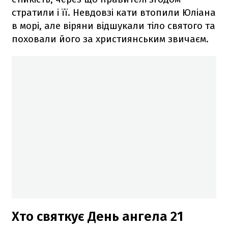
стратили і її. Невдовзі кати втопили Юліана
в морі, але віряни відшукали тіло святого та
поховали його за християнським звичаєм.
Хто святкує День ангела 21