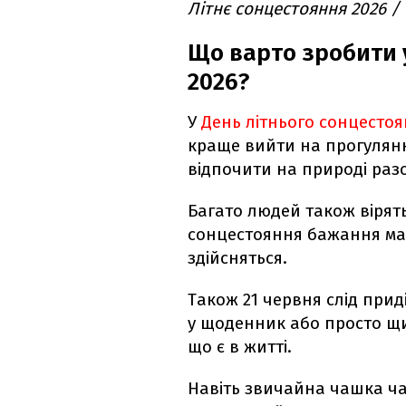
Літнє сонцестояння 2026 /
Що варто зробити 
2026?
У
День літнього сонцесто
краще вийти на прогулянку
відпочити на природі разо
Багато людей також вірять
сонцестояння бажання маю
здійсняться.
Також 21 червня слід прид
у щоденник або просто щи
що є в житті.
Навіть звичайна чашка ча