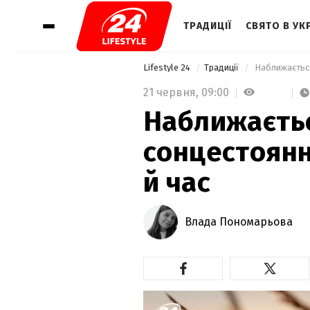
ТРАДИЦІЇ
СВЯТО В УКР
Lifestyle 24
Традиції
 Наближається
21 червня,
09:00
Наближаєтьс
сонцестоянн
й час
Влада Пономарьова