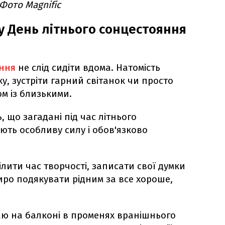
 Фото Magnific
у День літнього сонцестояння
яння
не слід сидіти вдома. Натомість
, зустріти гарний світанок чи просто
м із близькими.
, що загадані під час літнього
ть особливу силу і обов'язково
ілити час творчості, записати свої думки
ро подякувати рідним за все хороше,
ю на балконі в променях вранішнього