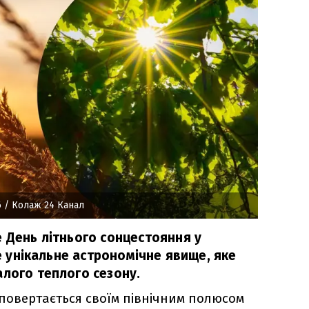
6
/ Колаж 24 Канал
е День літнього сонцестояння у
Це унікальне астрономічне явище, яке
алого теплого сезону.
 повертається своїм північним полюсом