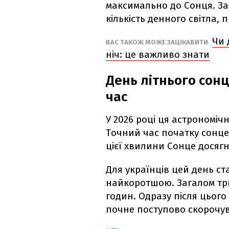
максимально до Сонця. З
кількість денного світла,
Чи 
ВАС ТАКОЖ МОЖЕ ЗАЦІКАВИТИ
ніч: це важливо знати
День літнього сонц
час
У 2026 році ця астрономіч
Точний час початку сонце
цієї хвилини Сонце досяг
Для українців цей день ст
найкоротшою. Загалом три
годин. Одразу після цьог
почне поступово скорочув