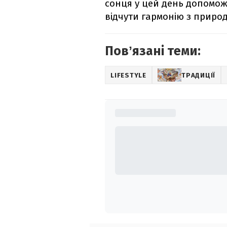
сонця у цей день допомож
відчути гармонію з приро
Повʼязані теми:
LIFESTYLE
ТРАДИЦІЇ