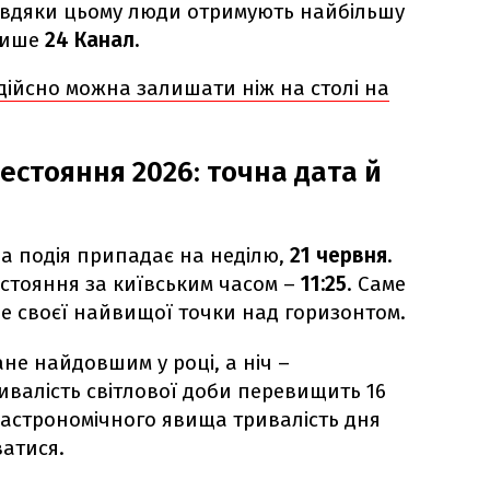
авдяки цьому люди отримують найбільшу
 пише
24 Канал.
дійсно можна залишати ніж на столі на
естояння 2026: точна дата й
на подія припадає на неділю,
21 червня
.
стояння за київським часом –
11:25
. Саме
не своєї найвищої точки над горизонтом.
ане найдовшим у році, а ніч –
валість світлової доби перевищить 16
о астрономічного явища тривалість дня
атися.