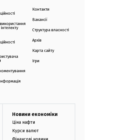
Контакти
ційності
Вакансії
 використання
 інтелекту
Структура власності
Архів
ційності
Карта сайту
ристувача
и
Ігри
коментування
 інформація
Новини економіки
Ціна нафти
Курси валют
Фінансові новини