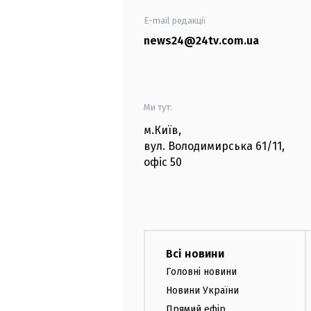
E-mail редакції
news24@24tv.com.ua
Ми тут:
м.Київ
,
вул. Володимирська
61/11,
офіс
50
Всі новини
Головні новини
Новини України
Прямий ефір