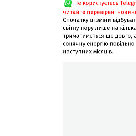
Не користуєтесь Teleg
читайте перевірені новин
Спочатку ці зміни відбув
світлу пору лише на кільк
триматиметься ще довго, 
сонячну енергію повільно
наступних місяців.