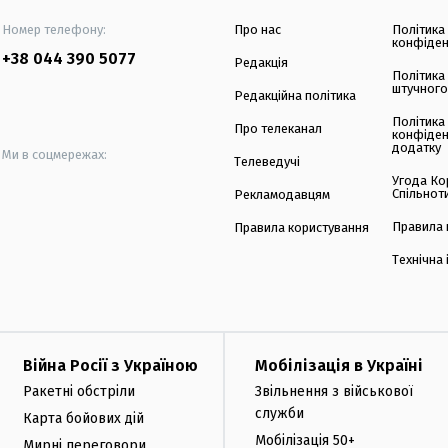
Номер телефону:
Про нас
Політика
конфіден
+38 044 390 5077
Редакція
Політика
штучного
Редакційна політика
Політика
Про телеканал
конфіден
додатку
Ми в соцмережах:
Телеведучі
Угода Ко
Спільнот
Рекламодавцям
Правила 
Правила користування
Технічна
Війна Росії з Україною
Мобілізація в Україні
Ракетні обстріли
Звільнення з військової
служби
Карта бойових дій
Мобілізація 50+
Мирні переговори