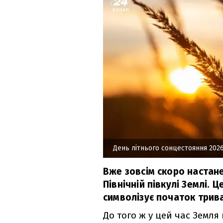
День літнього сонцестояння 202
Вже зовсім скоро настан
Північній півкулі Землі. 
символізує початок трив
До того ж у цей час Земля