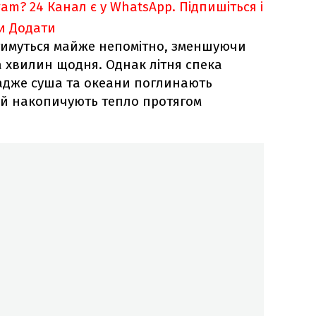
ram?
24 Канал є у WhatsApp. Підпишіться і
и
Додати
атимуться майже непомітно, зменшуючи
а хвилин щодня. Однак літня спека
адже суша та океани поглинають
 й накопичують тепло протягом