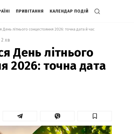
АЇНІ
ПРИВІТАННЯ
КАЛЕНДАР ПОДІЙ
 День літнього сонцестояння 2026: точна дата й час 
2 хв
я День літнього
я 2026: точна дата