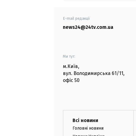
E-mail редакції
news24@24tv.com.ua
Ми тут:
м.Київ
,
вул. Володимирська
61/11,
офіс
50
Всі новини
Головні новини