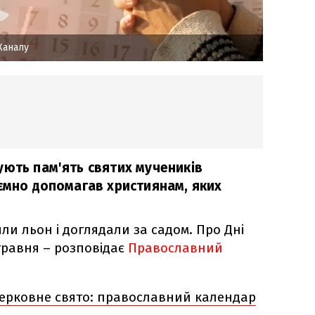
Каналу
ують пам'ять святих мучеників
аємно допомагав християнам, яких
яли льон і доглядали за садом. Про Дні
 травня – розповідає
Православний
церковне свято: православний календар