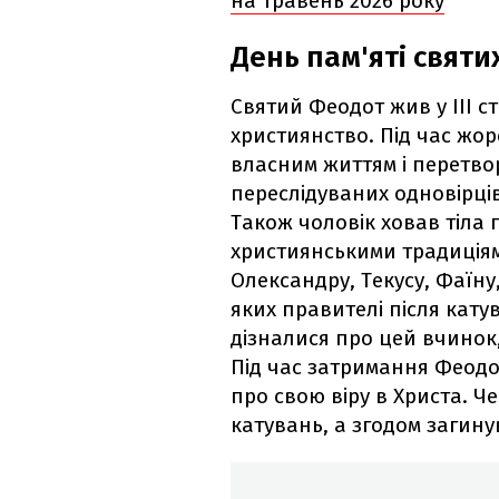
на травень 2026 року
День пам'яті святи
Святий Феодот жив у III сто
християнство. Під час жор
власним життям і перетво
переслідуваних одновірців
Також чоловік ховав тіла 
християнськими традиціями
Олександру, Текусу, Фаїну
яких правителі після кату
дізналися про цей вчинок
Під час затримання Феодо
про свою віру в Христа. Ч
катувань, а згодом загину