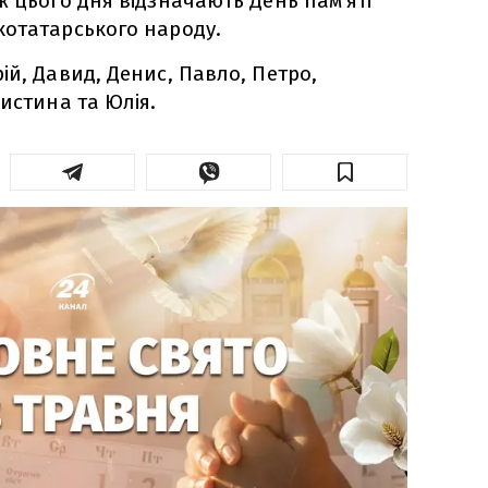
ж цього дня відзначають День пам'яті
котатарського народу.
ій, Давид, Денис, Павло, Петро,
истина та Юлія.