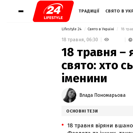
ТРАДИЦІЇ
СВЯТО В УКР
Lifestyle 24
Свято в Україні
 18 тра
18 травня,
06:30
18 травня –
свято: хто с
іменини
Влада Пономарьова
ОСНОВНІ ТЕЗИ
18 травня віряни вшано