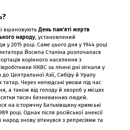
ь?
їні вшановують
День пам'яті жертв
ького народу
, установлений
 у 2015 році. Саме цього дня у 1944 році
иктатора Йосипа Сталіна розпочалася
ртація корінного населення з
вробітники НКВС за лічені дні зігнали у
 до Центральної Азії, Сибіру й Уралу
 татар. Через нелюдські умови під час
, а також від голоду й хвороб у місцях
есятки тисяч безневинних людей.
ся на історичну Батьківщину кримські
89 році. Однак після російської анексії
й народ знову зіткнувся з репресіями та