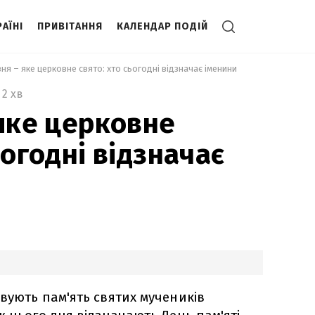
АЇНІ
ПРИВІТАННЯ
КАЛЕНДАР ПОДІЙ
вня – яке церковне свято: хто сьогодні відзначає іменини 
2 хв
 яке церковне
ьогодні відзначає
вують пам'ять святих мучеників