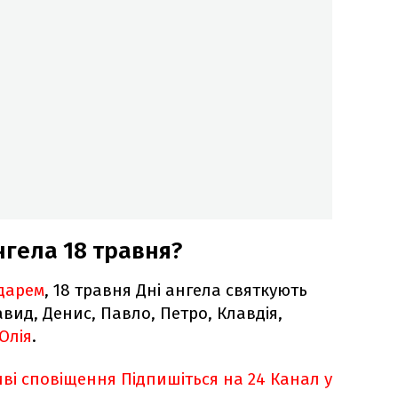
нгела 18 травня?
дарем
, 18 травня Дні ангела святкують
авид, Денис, Павло, Петро, Клавдія,
Юлія
.
ві сповіщення
Підпишіться на 24 Канал у