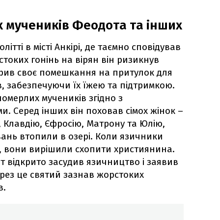
х мучеників Феодота та інших
літті в місті Анкірі, де таємно сповідував
стоких гонінь на вірян він ризикнув
рив своє помешкання на притулок для
, забезпечуючи їх їжею та підтримкою.
померлих мучеників згідно з
. Серед інших він поховав сімох жінок –
, Клавдію, Єфросію, Матрону та Юлію,
вань втопили в озері. Коли язичники
, вони вирішили схопити християнина.
т відкрито засудив язичництво і заявив
ерез це святий зазнав жорстоких
в.