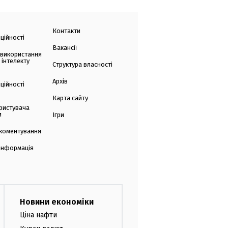
Контакти
ційності
Вакансії
 використання
 інтелекту
Структура власності
Архів
ційності
Карта сайту
ристувача
и
Ігри
коментування
 інформація
Новини економіки
Ціна нафти