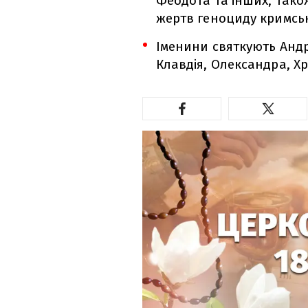
Феодота та інших, тако
жертв геноциду кримсь
Іменини святкують Андр
Клавдія, Олександра, Хр