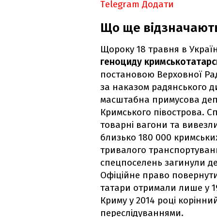
Telegram
Додати
Що ще відзначают
Щороку 18 травня в Укра
геноциду кримськотатарс
постановою Верховної Ради
за наказом радянського д
масштабна примусова депо
Кримського півострова. Спі
товарні вагони та вивезли
близько 180 000 кримських
тривалого транспортування
спецпоселень загинули д
Офіційне право повернути
татари отримали лише у 19
Криму у 2014 році корінни
переслідуваннями.