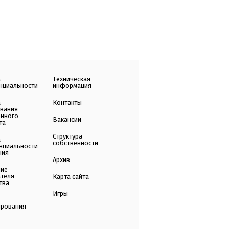
а
Техническая
нциальности
информация
а
Контакты
ования
енного
Вакансии
та
Структура
а
собственности
нциальности
ния
Архив
ние
ателя
Карта сайта
тва
Игры
ирования