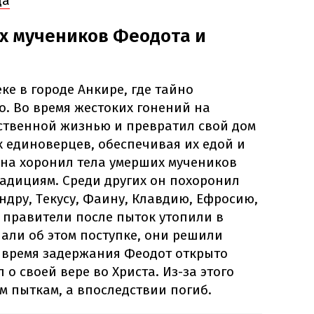
да
х мучеников Феодота и
еке в городе Анкире, где тайно
. Во время жестоких гонений на
ственной жизнью и превратил свой дом
 единоверцев, обеспечивая их едой и
на хоронил тела умерших мучеников
радициям. Среди других он похоронил
дру, Текусу, Фаину, Клавдию, Ефросию,
 правители после пыток утопили в
нали об этом поступке, они решили
о время задержания Феодот открыто
 о своей вере во Христа. Из-за этого
м пыткам, а впоследствии погиб.