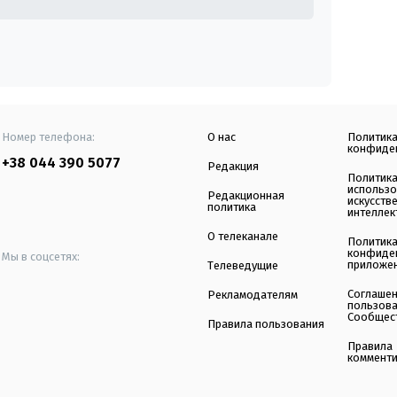
Номер телефона:
О нас
Политик
конфиде
+38 044 390 5077
Редакция
Политик
использ
Редакционная
искусств
политика
интеллек
О телеканале
Политик
конфиде
Мы в соцсетях:
приложе
Телеведущие
Соглаше
Рекламодателям
пользов
Сообщес
Правила пользования
Правила
коммент