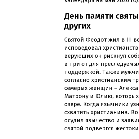
календарь на май 2026 го
День памяти святы
других
Святой Феодот жил в III в
исповедовал христианство
верующих он рискнул соб
в приют для преследуемых
поддержкой. Также мужчи
согласно христианским т
семерых женщин – Алексан
Матрону и Юлию, которых
озере. Когда язычники уз
схватить христианина. В
осудил язычество и заявил
святой подвергся жестоки