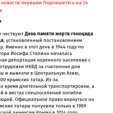
 новости первыми
Подпишитесь на 24
ь
?
е чествуют
День памяти жертв геноцида
да
, установленный постановлением
у. Именно в этот день в 1944 году по
атора Иосифа Сталина началась
ая депортация коренного населения с
Сотрудники НКВД за считанные дни
ны и вывезли в Центральную Азию,
00 крымских татар. Из-за
во время длительной транспортировки, а
ей в местах спецпоселений погибли
людей. Официальное право вернуться на
мские татары получили только в 1989
йской аннексии Крыма в 2014 году