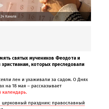
24 Канала
амять святых мучеников Феодота и
л христианам, которых преследовали
сеяли лен и ухаживали за садом. О Днях
ах на 18 мая – рассказывает
 календарь.
я церковный праздник: православный