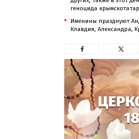
других, также в этот д
геноцида крымскотатар
Именины празднуют Андр
Клавдия, Александра, К