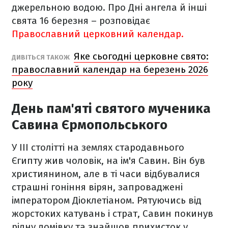
джерельною водою. Про Дні ангела й інші
свята 16 березня – розповідає
Православний церковний календар.
Яке сьогодні церковне свято:
ДИВІТЬСЯ ТАКОЖ
православний календар на березень 2026
року
День пам'яті святого мученика
Савина Єрмопольського
У III столітті на землях стародавнього
Єгипту жив чоловік, на ім'я Савин. Він був
християнином, але в ті часи відбувалися
страшні гоніння вірян, запроваджені
імператором Діоклетіаном. Рятуючись від
жорстоких катувань і страт, Савин покинув
рідну домівку та знайшов прихисток у