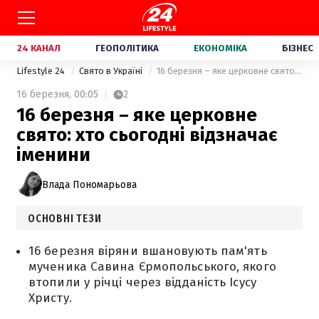
24 КАНАЛ
ГЕОПОЛІТИКА
ЕКОНОМІКА
БІЗНЕС
Lifestyle 24
Свято в Україні
16 березня – яке церковне свято: хто сьогодні відзначає іменини
16 березня,
00:05
2
16 березня – яке церковне
свято: хто сьогодні відзначає
іменини
Влада Пономарьова
ОСНОВНІ ТЕЗИ
16 березня віряни вшановують пам'ять
мученика Савина Єрмопольського, якого
втопили у річці через відданість Ісусу
Христу.