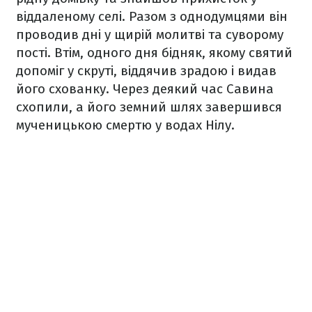
віддаленому селі. Разом з однодумцями він
проводив дні у щирій молитві та суворому
пості. Втім, одного дня бідняк, якому святий
допоміг у скруті, віддячив зрадою і видав
його схованку. Через деякий час Савина
схопили, а його земний шлях завершився
мученицькою смертю у водах Нілу.