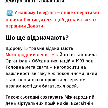
Дмитро, Ігнат та Анастасія.
У нашому Telegram – лише оперативні
новини
Підписуйтеся, щоб дізнаватися їх
першими
Додати
Що ще відзначають?
Щороку 15 травня відзначають
Міжнародний день сім'ї.
Його встановила
Організація Об'єднаних націй у 1993 році.
Головна мета свята – наголосити на
важливості зв'язку між поколіннями, який
став головною опорою та джерелом
незламності для багатьох людей.
Також
сьогодні святкують
Міжнародний
день віртуальних помічників, Всесвітній