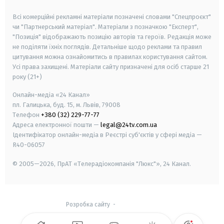
smart tv
samsung smart tv
Всі комерційні рекламні матеріали позначені словами "Спецпроєкт"
чи "Партнерський матеріал". Матеріали з позначкою "Експерт",
"Позиція" відображають позицію авторів та героїв. Редакція може
не поділяти їхніх поглядів. Детальніше щодо реклами та правил
цитування можна ознайомитись в правилах користування сайтом.
Усі права захищені.
Матеріали сайту призначені для осіб старше
21
року (21+)
Онлайн-медіа «24 Канал»
пл. Галицька, буд. 15, м. Львів, 79008
Телефон
+380 (32) 229-77-77
Адреса електронної пошти —
legal@24tv.com.ua
Ідентифікатор онлайн-медіа в Реєстрі суб'єктів у сфері медіа —
R40-06057
© 2005—2026,
ПрАТ «Телерадіокомпанія "Люкс"», 24 Канал.
Розробка сайту
-