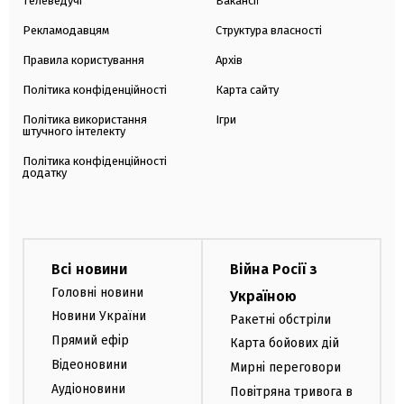
Телеведучі
Вакансії
Рекламодавцям
Структура власності
Правила користування
Архів
Політика конфіденційності
Карта сайту
Політика використання
Ігри
штучного інтелекту
Політика конфіденційності
додатку
Всі новини
Війна Росії з
Головні новини
Україною
Новини України
Ракетні обстріли
Прямий ефір
Карта бойових дій
Відеоновини
Мирні переговори
Аудіоновини
Повітряна тривога в