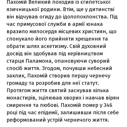
Пахомій Великий походив із єгипетської
язичницької родини. Втім, ще у дитинстві
він відчував огиду до ідолопоклонства. Під
час примусової служби в армії юнака
вразило милосердя місцевих християн, що
спонукало його прийняти хрещення та
обрати шлях аскетизму. Свій духовний
досвід він здобував під керівництвом
старця Паламона, опановуючи суворий
спосіб життя. Згодом, почувши небесний
заклик, Пахомій створив першу чернечу
громаду та розробив для неї статут.
Протягом життя святий заснував кілька
монастирів, зцілював хворих і навчав вірян
смирення та любові. Пахомій помер у 346
році під час епідемії, залишивши після себе
реформований устрій чернечого життя.