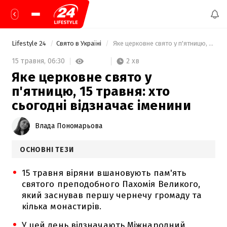
Lifestyle 24
Свято в Україні
 Яке церковне свято у п'ятницю, 15 травня: хто сьогодні відзначає іменини 
2 хв
15 травня,
06:30
Яке церковне свято у
п'ятницю, 15 травня: хто
сьогодні відзначає іменини
Влада Пономарьова
ОСНОВНІ ТЕЗИ
15 травня віряни вшановують пам'ять
святого преподобного Пахомія Великого,
який заснував першу чернечу громаду та
кілька монастирів.
У цей день відзначають Міжнародний