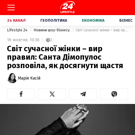
24 КАНАЛ
ГЕОПОЛІТИКА
ЕКОНОМІКА
БІЗНЕС
Lifestyle 24
Новини шоу-бізнесу
Світ сучасної жінки – вир правил: Санта Дімопулос розповіла, як досягнути щастя
16 жовтня,
10:36
2
Світ сучасної жінки – вир
правил: Санта Дімопулос
розповіла, як досягнути щастя
Марія Касій