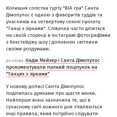
Колишня солістка гурту "ВІА гра" Санта
Дімопулос є одною з фаворитів суддів та
учасників на четвертому сезоні проєкту
"Танці з зірками". Співачка часто ділиться
на своїй сторінці в інстаграмі фотографіями
з бекстейджу шоу і доповнює світлини
своїми роздумами.
Надія Мейхер і Санта Дімопулос
ДО СЛОВА
прокоментували палкий поцілунок на
"Танцях з зірками"
У новому дописі Санта Дімопулос
поділилась думками про щастя жінки.
Найперше вона зазначила те, що в
сучасному світі кожного дня з'являються
інші правила, яким потрібно слідувати