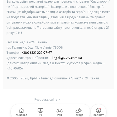
Всі комерційні рекламні матеріали позначені словами "Спецпроєкт"
чи "Партнерський матеріал". Матеріали з позначкою "Експерт",
"Позиція" відображають позицію авторів та героїв. Редакція може
не поділяти їхніх поглядів. Детальніше щодо реклами та правил
цитування можна ознайомитись в правилах користування сайтом.
Усі права захищені.
Матеріали сайту призначені для осіб старше
21
року (21+)
Онлайн-медіа «24 Канал»
пл. Галицька, буд. 15, м. Львів, 79008
Телефон
+380 (32) 229-77-77
Адреса електронної пошти —
legal@24tv.com.ua
Ідентифікатор онлайн-медіа в Реєстрі суб'єктів у сфері медіа —
R40-06057
© 2005—2026,
ПрАТ «Телерадіокомпанія "Люкс"», 24 Канал.
Розробка сайту
-
24 Канал
TV
Ігри
Погода
Кабінет