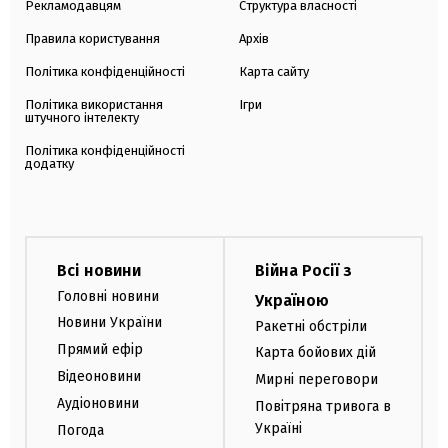
Рекламодавцям
Структура власності
Правила користування
Архів
Політика конфіденційності
Карта сайту
Політика використання
Ігри
штучного інтелекту
Політика конфіденційності
додатку
Всі новини
Війна Росії з
Головні новини
Україною
Новини України
Ракетні обстріли
Прямий ефір
Карта бойових дій
Відеоновини
Мирні переговори
Аудіоновини
Повітряна тривога в
Україні
Погода