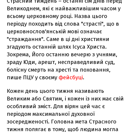
Страсний тиждень – останні сім днів перед
Великоднем, які є найважливішим часом у
всьому церковному році. Назва цього
періоду походить від слова "страсті", що в
церковнослов'янській мові означає
"страждання". Саме в ці дні християни
згадують останній шлях Ісуса Христа.
Зокрема, Його останню вечерю з учнями,
зраду Юди, арешт, несправедливий суд,
болісну смерть на хресті та поховання,
пише ПЦУ у своєму
фейсбуці
.
Кожен день цього тижня називають
Великим або Святим, і кожен із них має свій
особливий зміст. Для вірян цей час є
періодом максимальної духовної
зосередженості. Головна мета Страсного
тижня полягає в тому, щоб людина могла