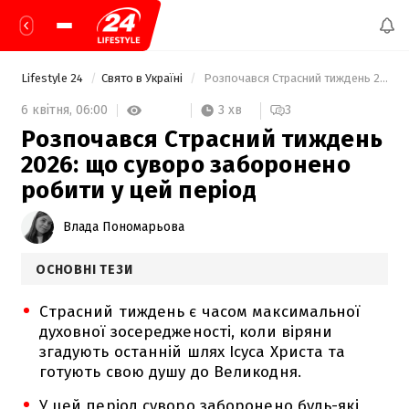
Lifestyle 24
Свято в Україні
 Розпочався Страсний тиждень 2026: що суворо заборонено робити у цей період 
3 хв
6 квітня,
06:00
3
Розпочався Страсний тиждень
2026: що суворо заборонено
робити у цей період
Влада Пономарьова
ОСНОВНІ ТЕЗИ
Страсний тиждень є часом максимальної
духовної зосередженості, коли віряни
згадують останній шлях Ісуса Христа та
готують свою душу до Великодня.
У цей період суворо заборонено будь-які