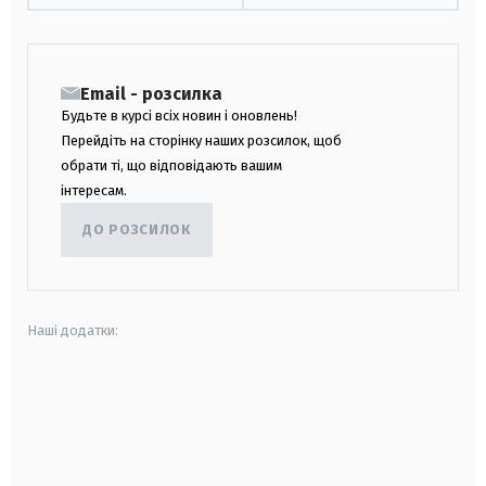
Email - розсилка
Будьте в курсі всіх новин і оновлень!
Перейдіть на сторінку наших розсилок, щоб
обрати ті, що відповідають вашим
інтересам.
ДО РОЗСИЛОК
Наші додатки:
android
apple
smart tv
samsung smart tv