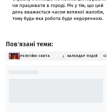
чи працювати в городі. Річ у тім, що цей
день вважається часом великої жалоби,
тому будь-яка робота буде недоречною.
Повʼязані теми:
РЕЛІГІЙНІ СВЯТА
КАЛЕНДАР ПОДІЙ
СВЯТ