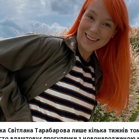
ка Світлана Тарабарова лише кілька тижнів т
асто влаштовує прогулянки з новонародженою 