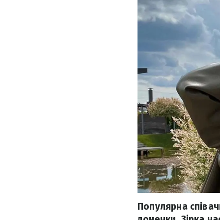
Популярна співач
донечки. Зірка ч