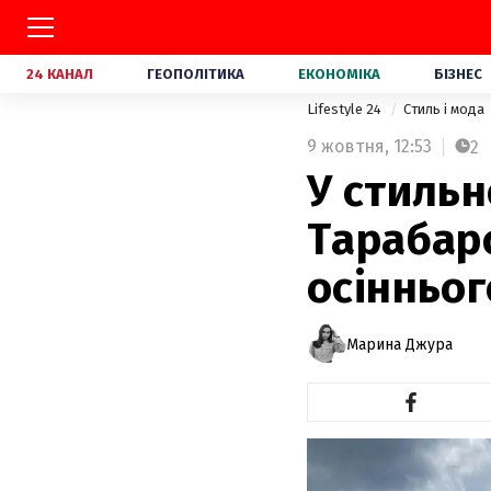
24 КАНАЛ
ГЕОПОЛІТИКА
ЕКОНОМІКА
БІЗНЕС
Lifestyle 24
Стиль і мода
9 жовтня,
12:53
2
У стильн
Тарабар
осінньог
Марина Джура