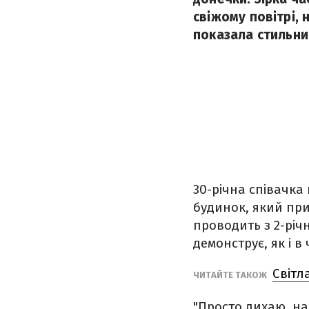
свіжому повітрі, 
показала стильни
30-річна співачка 
будинок, який при
проводить з 2-річ
демонструє, як і в
Світл
ЧИТАЙТЕ ТАКОЖ
"Просто дихаю, на