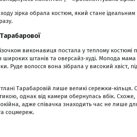
ходу зірка обрала костюм, який стане ідеальним
разу.
 Тарабарової
ізочком виконавиця постала у теплому костюмі п
з широких штанів та оверсайз-худі. Молода мама
івки. Руде волосся вона зібрала у високий хвіст, п
вітлані Тарабаровій лише великі сережки-кільця.
тикою, однак від камери обернулась вбік. Схоже
окійна, адже співачка знаходить час не лише для
та соцмереж.