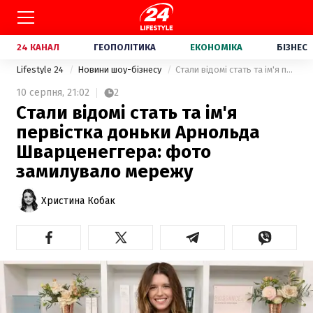
24 КАНАЛ
ГЕОПОЛІТИКА
ЕКОНОМІКА
БІЗНЕС
Lifestyle 24
Новини шоу-бізнесу
Стали відомі стать та ім'я первістка доньки Арнольда Шварценеггера: фото замилувало мережу
10 серпня,
21:02
2
Стали відомі стать та ім'я
первістка доньки Арнольда
Шварценеггера: фото
замилувало мережу
Христина Кобак