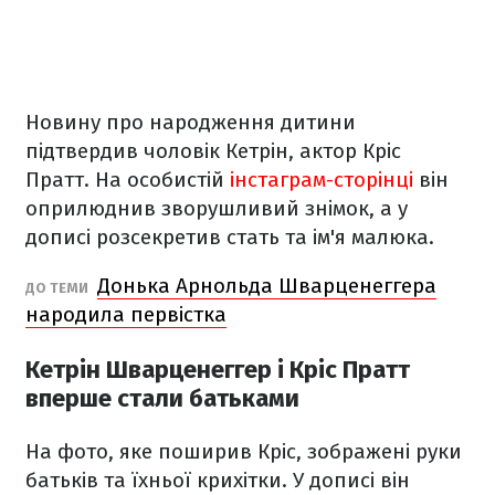
Новину про народження дитини
підтвердив чоловік Кетрін, актор Кріс
Пратт. На особистій
інстаграм-сторінці
він
оприлюднив зворушливий знімок, а у
дописі розсекретив стать та ім'я малюка.
Донька Арнольда Шварценеггера
ДО ТЕМИ
народила первістка
Кетрін Шварценеггер і Кріс Пратт
вперше стали батьками
На фото, яке поширив Кріс, зображені руки
батьків та їхньої крихітки. У дописі він