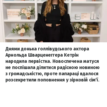
Днями донька голлівудського актора
Арнольда Шварценеггера Кетрін
народила первістка. Новоспечена матуся
не поспішала ділитися радісною новиною
з громадськістю, проте папараці вдалося
розсекретили поповнення у зірковій сім'ї.