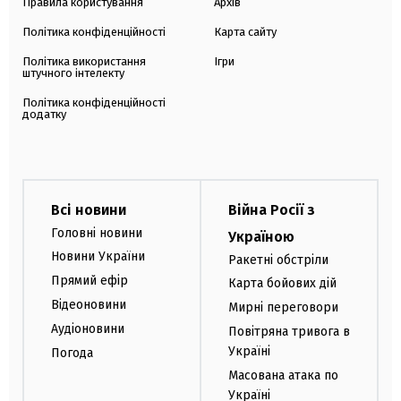
Правила користування
Архів
Політика конфіденційності
Карта сайту
Політика використання
Ігри
штучного інтелекту
Політика конфіденційності
додатку
Всі новини
Війна Росії з
Головні новини
Україною
Новини України
Ракетні обстріли
Прямий ефір
Карта бойових дій
Відеоновини
Мирні переговори
Аудіоновини
Повітряна тривога в
Україні
Погода
Масована атака по
Україні