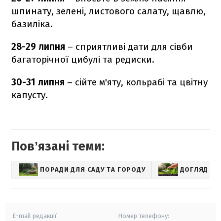
шпинату, зелені, листового салату, щавлю,
базиліка.
28-29 липня
– сприятливі дати для сівби
багаторічної цибулі та редиски.
30-31 липня
– сійте м'яту, кольрабі та цвітну
капусту.
Повʼязані теми:
ПОРАДИ ДЛЯ САДУ ТА ГОРОДУ
ДОГЛЯД ЗА
E-mail редакції
Номер телефону: