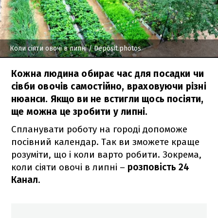
Коли сіяти овочі в липні
/ Deposit.photos
Кожна людина обирає час для посадки чи
сівби овочів самостійно, враховуючи різні
нюанси. Якщо ви не встигли щось посіяти,
ще можна це зробити у липні.
Спланувати роботу на городі допоможе
посівний календар. Так ви зможете краще
розуміти, що і коли варто робити. Зокрема,
коли сіяти овочі в липні –
розповість 24
Канал
.