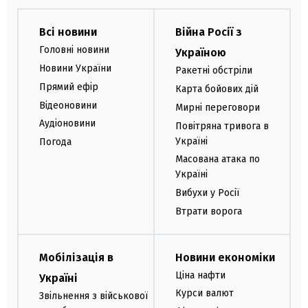
Всі новини
Війна Росії з
Головні новини
Україною
Новини України
Ракетні обстріли
Прямий ефір
Карта бойових дій
Відеоновини
Мирні переговори
Аудіоновини
Повітряна тривога в
Україні
Погода
Масована атака по
Україні
Вибухи у Росії
Втрати ворога
Мобілізація в
Новини економіки
Ціна нафти
Україні
Курси валют
Звільнення з військової