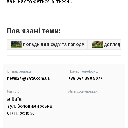
Хай настоюється 4 тижні.
Повʼязані теми:
ПОРАДИ ДЛЯ САДУ ТА ГОРОДУ
ДОГЛЯД ЗА
E-mail редакції
Номер телефону:
news24@24tv.com.ua
+38 044 390 5077
Ми тут:
Ми в соцмережах:
м.Київ
,
вул. Володимирська
офіс
61/11,
50