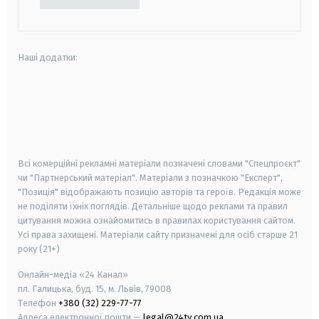
Наші додатки:
android
apple
smart tv
samsung smart tv
Всі комерційні рекламні матеріали позначені словами "Спецпроєкт"
чи "Партнерський матеріал". Матеріали з позначкою "Експерт",
"Позиція" відображають позицію авторів та героїв. Редакція може
не поділяти їхніх поглядів. Детальніше щодо реклами та правил
цитування можна ознайомитись в правилах користування сайтом.
Усі права захищені.
Матеріали сайту призначені для осіб старше
21
року (21+)
Онлайн-медіа «24 Канал»
пл. Галицька, буд. 15, м. Львів, 79008
Телефон
+380 (32) 229-77-77
Адреса електронної пошти —
legal@24tv.com.ua