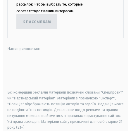
рассылок, чтобы выбрать те, которые
соответствуют вашим интересам.
К РАССЫЛКАМ
Наши приложения:
android
apple
smart tv
samsung smart tv
Всі комерційні рекламні матеріали позначені словами "Спецпроєкт"
чи "Партнерський матеріал". Матеріали з позначкою "Експерт",
"Позиція" відображають позицію авторів та героїв. Редакція може
не поділяти їхніх поглядів. Детальніше щодо реклами та правил
цитування можна ознайомитись в правилах користування сайтом.
Усі права захищені.
Матеріали сайту призначені для осіб старше
21
року (21+)