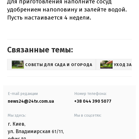
Для приготовления наполните сосуд
удобрением наполовину и залейте водой.
Пусть настаивается 4 недели.
Связанные темы:
СОВЕТЫ ДЛЯ САДА И ОГОРОДА
УХОД ЗА Р
E-mail редакции
Номер телефона:
news24@24tv.com.ua
+38 044 390 5077
Мы здесь:
Мы в соцсетях:
г. Киев
,
ул. Владимирская
61/11,
офис