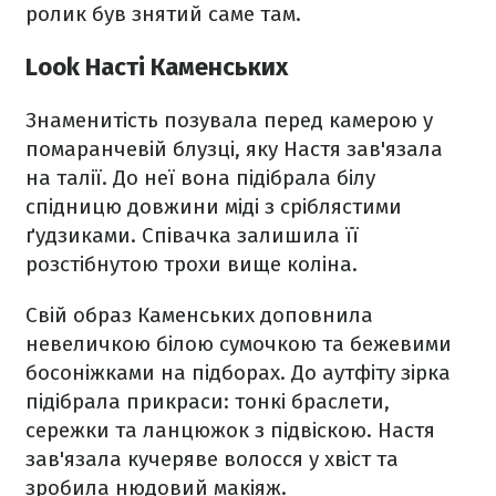
ролик був знятий саме там.
Look Насті Каменських
Знаменитість позувала перед камерою у
помаранчевій блузці, яку Настя зав'язала
на талії. До неї вона підібрала білу
спідницю довжини міді з сріблястими
ґудзиками. Співачка залишила її
розстібнутою трохи вище коліна.
Свій образ Каменських доповнила
невеличкою білою сумочкою та бежевими
босоніжками на підборах. До аутфіту зірка
підібрала прикраси: тонкі браслети,
сережки та ланцюжок з підвіскою. Настя
зав'язала кучеряве волосся у хвіст та
зробила нюдовий макіяж.