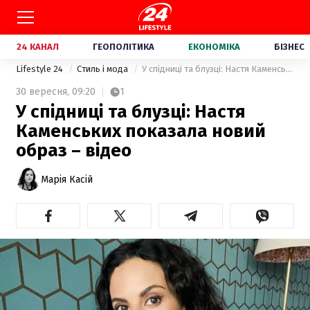
24 КАНАЛ
ГЕОПОЛІТИКА
ЕКОНОМІКА
БІЗНЕС
Lifestyle 24
Стиль і мода
У спідниці та блузці: Настя Каменських показала новий образ – відео
30 вересня,
09:20
1
У спідниці та блузці: Настя
Каменських показала новий
образ – відео
Марія Касій