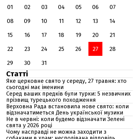
01
02
03
04
05
06
07
08
09
10
11
12
13
14
15
16
17
18
19
20
21
22
23
24
25
26
27
28
29
30
31
Статті
Яке церковне свято у середу, 27 травня: хто
сьогодні має іменини
Серед ваших предків були турки: 5 незвичних
прізвищ турецького походження
Верховна Рада встановила нове свято: коли
відзначатиметься День української музики
Не в червні: коли будемо відзначати Зелені
свята у 2026 році
Чому насправді не можна заходити з
собаками в храм: несподівана відповідь