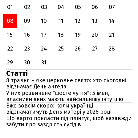
01
02
03
04
05
06
07
08
09
10
11
12
13
14
15
16
17
18
19
20
21
22
23
24
25
26
27
28
29
30
31
Статті
8 травня – яке церковне свято: хто сьогодні
відзначає День ангела
У них розвинене "шосте чуття": 5 імен,
власники яких мають найсильнішу інтуїцію
Вже зовсім скоро: коли українці
відзначатимуть День матері у 2026 році
Що варто покласти під плінтус, щоб назавжди
забути про заздрість сусідів