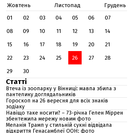
Жовтень
Листопад
Грудень
01
02
03
04
05
06
07
08
09
10
11
12
13
14
15
16
17
18
19
20
21
22
23
24
25
26
27
28
29
30
Статті
Втеча із зоопарку у Вінниці: мавпа збила з
пантелику доглядальників
Гороскоп на 26 вересня для всіх знаків
зодіаку
Навіщо таке носити? – 73-річна Гелен Міррен
збентежила мережу новим фото
Меланія Трамп у стильній сукні відвідала
відкриття Генасамблеї ООН: фото