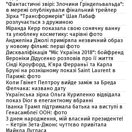
"Фантастичні звірі: Злочини Гріндельвальда":
в мережі опублікували фінальний трейлер
Зірка "Трансформерів" Шая Лабаф
розлучається з дружиною
Міранда Керр показала свою сонячну ванну
та улюблену косметику: чарівні фото
Анджеліна Джолі приміряла незвичний образ
у новому фільмі: перші фото
Дискваліфікація "Міс Україна 2018": бойфренд
Вероніки Дідусенко розповів про її життя
Сінді Кроуфорд, К’яра Ферраньї та Карла
Бруні на розкішному показі Saint Laurent в
Парижі: фото
Коли Гвінет Пелтроу вийде заміж за Бреда
Фелчака: названо дату
Українська зірка Ольга Куриленко відвідала
показ Dior в елегантному вбранні
Іванка Трамп підтримала батька на виступі в
Генасамблеї ООН: фото
З днем народження, мій власний президенте!
– Кетрін Зета-Джонс чуттєво привітала
Майкла Дугласа