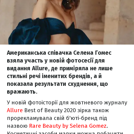
Американська співачка Селена Гомес
взяла участь у новій фотосесії для
видання Allure, де приміряла не лише
стильні речі іменитих брендів, а й
показала результати схуднення, що
вражають.
У новій фотоісторії для жовтневого журналу
Allure
Best of Beauty 2020 зірка також
прорекламувала свій б'юті-бренд під
назвою
Rare Beauty by Selena Gomez
.
Косметичні засоби марки можна побачити