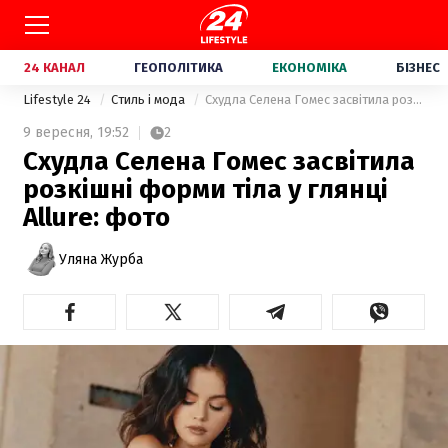
24 КАНАЛ
ГЕОПОЛІТИКА
ЕКОНОМІКА
БІЗНЕС
Lifestyle 24
Стиль і мода
Схудла Селена Гомес засвітила розкішні форми тіла у глянці Allure: фото
9 вересня,
19:52
2
Схудла Селена Гомес засвітила
розкішні форми тіла у глянці
Allure: фото
Уляна Журба