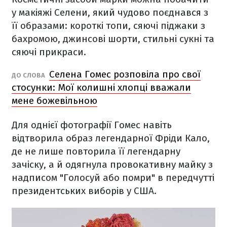
у макіяжі Селени, який чудово поєднався з
її образами: короткі топи, сяючі піджаки з
бахромою, джинсові шорти, стильні сукні та
сяючі прикраси.
Селена Гомес розповіла про свої
ДО СЛОВА
стосунки: Мої колишні хлопці вважали
мене божевільною
Для однієї фотографії Гомес навіть
відтворила образ легендарної Фріди Кало,
де не лише повторила її легендарну
зачіску, а й одягнула провокативну майку з
надписом "Голосуй або помри" в передчутті
президентських виборів у США.