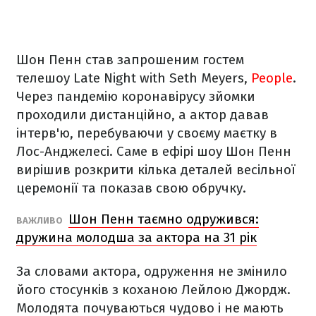
Шон Пенн став запрошеним гостем
телешоу Late Night with Seth Meyers,
People
.
Через пандемію коронавірусу зйомки
проходили дистанційно, а актор давав
інтерв'ю, перебуваючи у своєму маєтку в
Лос-Анджелесі. Саме в ефірі шоу Шон Пенн
вирішив розкрити кілька деталей весільної
церемонії та показав свою обручку.
Шон Пенн таємно одружився:
ВАЖЛИВО
дружина молодша за актора на 31 рік
За словами актора, одруження не змінило
його стосунків з коханою Лейлою Джордж.
Молодята почуваються чудово і не мають