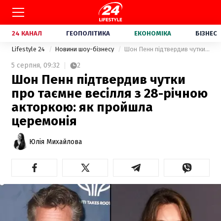
24 КАНАЛ
ГЕОПОЛІТИКА
ЕКОНОМІКА
БІЗНЕС
Lifestyle 24
Новини шоу-бізнесу
Шон Пенн підтвердив чутки про таємне весілля з 28-річною акторкою: як пройшла церемонія
5 серпня,
09:32
2
Шон Пенн підтвердив чутки
про таємне весілля з 28-річною
акторкою: як пройшла
церемонія
Юлія Михайлова