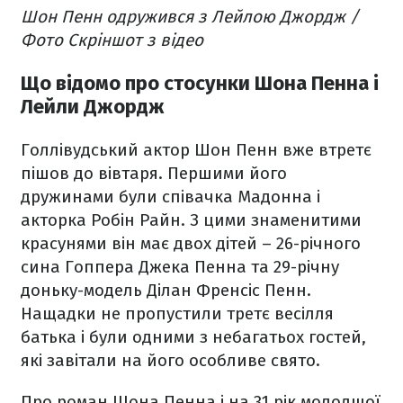
Шон Пенн одружився з Лейлою Джордж /
Фото Скріншот з відео
Що відомо про стосунки Шона Пенна і
Лейли Джордж
Голлівудський актор Шон Пенн вже втретє
пішов до вівтаря. Першими його
дружинами були співачка Мадонна і
акторка Робін Райн. З цими знаменитими
красунями він має двох дітей – 26-річного
сина Гоппера Джека Пенна та 29-річну
доньку-модель Ділан Френсіс Пенн.
Нащадки не пропустили третє весілля
батька і були одними з небагатьох гостей,
які завітали на його особливе свято.
Про роман Шона Пенна і на 31 рік молодшої