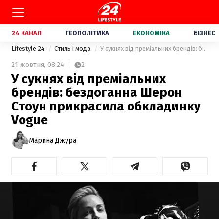
24 КАНАЛ
ГЕОПОЛІТИКА
ЕКОНОМІКА
БІЗНЕС
Lifestyle 24
Стиль і мода
У сукнях від преміальних брендів: бездоганна Шерон Стоун прикрасила обкладинку Vogue
21 жовтня,
08:24
2
У сукнях від преміальних
брендів: бездоганна Шерон
Стоун прикрасила обкладинку
Vogue
Марина Джура