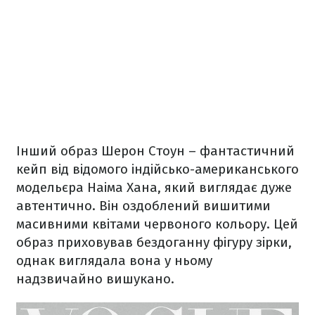
Інший образ Шерон Стоун – фантастичний
кейп від відомого індійсько-американського
модельєра Наіма Хана, який виглядає дуже
автентично. Він оздоблений вишитими
масивними квітами червоного кольору. Цей
образ приховував бездоганну фігуру зірки,
однак виглядала вона у ньому
надзвичайно вишукано.