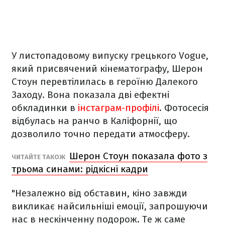
У листопадовому випуску грецького Vogue,
який присвячений кінематографу, Шерон
Стоун перевтілилась в героїню Далекого
Заходу. Вона показала дві ефектні
обкладинки в
інстаграм-профілі
. Фотосесія
відбулась на ранчо в Каліфорнії, що
дозволило точно передати атмосферу.
Шерон Стоун показала фото з
ЧИТАЙТЕ ТАКОЖ
трьома синами: рідкісні кадри
"Незалежно від обставин, кіно завжди
викликає найсильніші емоції, запрошуючи
нас в нескінченну подорож. Те ж саме