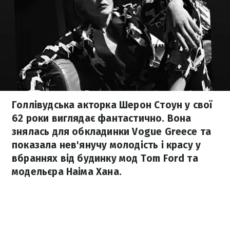
Голлівудська акторка Шерон Стоун у свої
62 роки виглядає фантастично. Вона
знялась для обкладинки Vogue Greece та
показала нев'янучу молодість і красу у
вбраннях від будинку мод Tom Ford та
модельєра Наіма Хана.