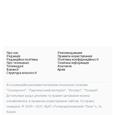
Про нас
Рекламодавцям
Редакція
Правила користування
Редакційна політика
Політика конфіденційності
Про телеканал
Технічна інформація
Телеведучі
Контакти
Вакансії
Архів
Структура власності
Всі комерційні рекламні матеріали позначені словами
"Спецпроєкт", "Партнерський матеріал", "Експерт", "Позиція".
Детальніше щодо реклами та правил цитування можна
ознайомитись в правилах користування сайтом. Усі права
захищені. © 2005—2021, ПрАТ «Телерадіокомпанія "Люкс"», 24
Канал.