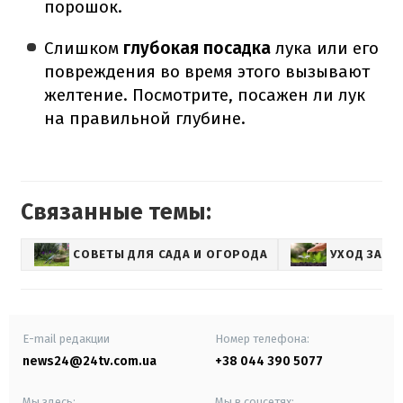
порошок.
Слишком
глубокая посадка
лука или его
повреждения во время этого вызывают
желтение. Посмотрите, посажен ли лук
на правильной глубине.
Связанные темы:
СОВЕТЫ ДЛЯ САДА И ОГОРОДА
УХОД ЗА Р
E-mail редакции
Номер телефона:
news24@24tv.com.ua
+38 044 390 5077
Мы здесь:
Мы в соцсетях: