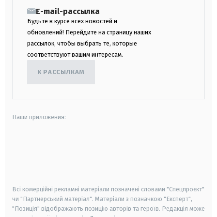
E-mail-рассылка
Будьте в курсе всех новостей и
обновлений! Перейдите на страницу наших
рассылок, чтобы выбрать те, которые
соответствуют вашим интересам.
К РАССЫЛКАМ
Наши приложения:
android
apple
smart tv
samsung smart tv
Всі комерційні рекламні матеріали позначені словами "Спецпроєкт"
чи "Партнерський матеріал". Матеріали з позначкою "Експерт",
"Позиція" відображають позицію авторів та героїв. Редакція може