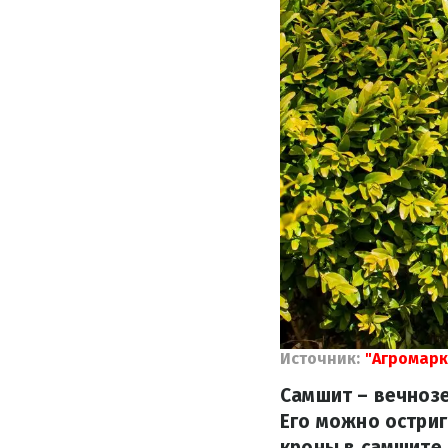
Источник:
"Агромарк
Самшит – вечнозе
Его можно остриг
кроны в самшите 