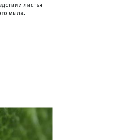
едствии листья
ого мыла.