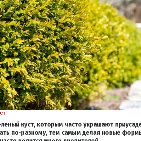
ет"
леный куст, которым часто украшают приусад
ать по-разному, тем самым делая новые формы.
часто водится много вредителей.