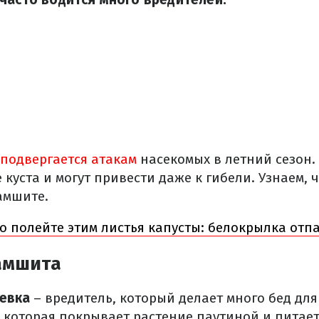
подвергается атакам
насекомых в летний сезон.
куста и могут привести даже к гибели. Узнаем, ч
амшите.
о полейте этим листья капусты: белокрылка отп
амшита
евка
– вредитель, который делает много бед для 
 которая покрывает растение паутиной и питает