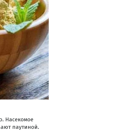
о. Насекомое
вают паутиной.