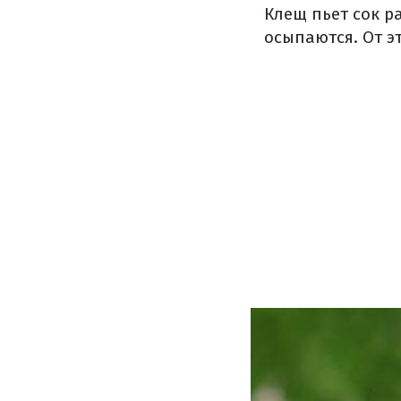
Клещ пьет сок р
осыпаются. От э