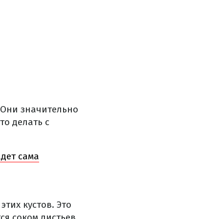
 Они значительно
то делать с
адет сама
этих кустов. Это
ся соком листьев